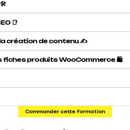
️
SEO 📑
la création de contenu ✍️
s fiches produits WooCommerce 🛍️
Commander cette formation