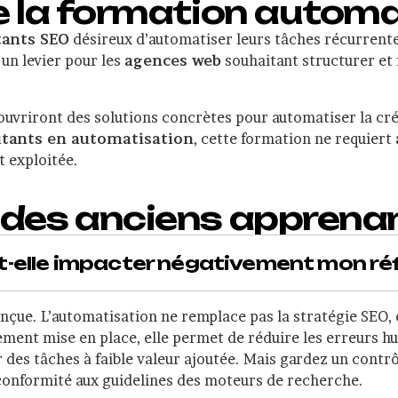
e la formation automa
tants SEO
désireux d’automatiser leurs tâches récurrentes
 un levier pour les
agences web
souhaitant structurer et 
uvriront des solutions concrètes pour automatiser la créa
tants en automatisation
, cette formation ne requiert
 exploitée.
 des anciens apprena
t-elle impacter négativement mon r
conçue. L’automatisation ne remplace pas la stratégie SEO,
tement mise en place, elle permet de réduire les erreurs h
 des tâches à faible valeur ajoutée. Mais gardez un contrô
a conformité aux guidelines des moteurs de recherche.