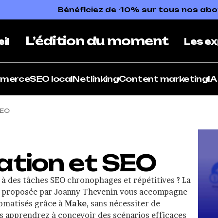
Bénéficiez de -10% sur tous nos a
L’édition du moment
il
Les ex
mmerce
SEO local
Netlinking
Content marketing
IA
SEO
tion et SEO
à des tâches SEO chronophages et répétitives ? La
proposée par Joanny Thevenin vous accompagne
tomatisés grâce à
Make
, sans nécessiter de
 apprendrez à concevoir des scénarios efficaces