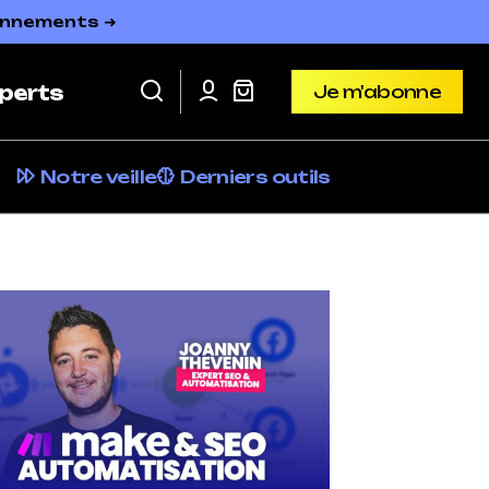
bonnements ➜
Je m'abonne
perts
Je m'abonne
Notre veille
Derniers outils