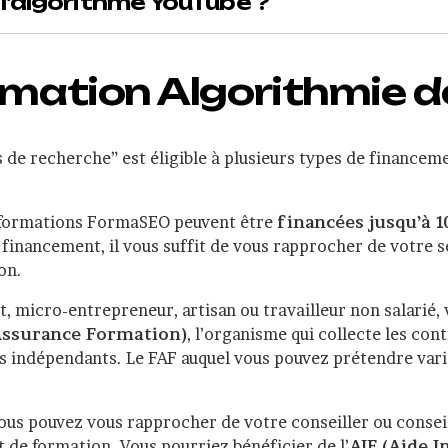
'algorithme YouTube ?
ormation Algorithmie 
de recherche” est éligible à plusieurs types de financeme
es formations FormaSEO peuvent être
financées jusqu’à 
e financement, il vous suffit de vous rapprocher de votre s
on.
nt, micro-entrepreneur, artisan ou travailleur non salarié
Assurance Formation)
, l’organisme qui collecte les con
rs indépendants. Le FAF auquel vous pouvez prétendre vari
ous pouvez vous rapprocher de votre conseiller ou conseil
t de formation. Vous pourriez bénéficier de l’
AIF (Aide I