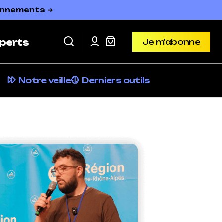
bonnements ➜
Je m'abonne
perts
Je m'abonne
Notre veille
Derniers outils