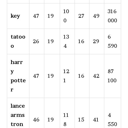
10
316
key
47
19
27
49
0
000
tatoo
13
6
26
19
16
29
o
4
590
harr
y
12
87
47
19
16
42
potte
1
100
r
lance
arms
11
4
46
19
15
41
tron
8
550