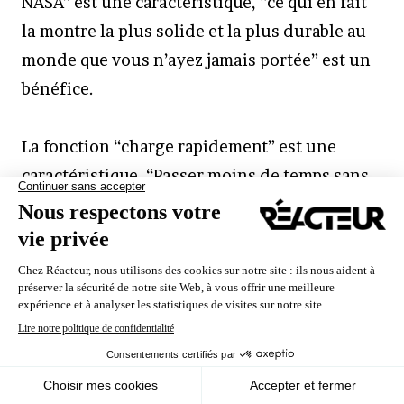
NASA” est une caractéristique, “ce qui en fait
la montre la plus solide et la plus durable au
monde que vous n’ayez jamais portée” est un
bénéfice.
La fonction “charge rapidement” est une
caractéristique. “Passer moins de temps sans
avoir à brancher” est le bénéfice lié à cette
caractéristique.
Nous utilisons des cookies pour vous garantir la meilleure
Une fois que vous avez décomposé les
expérience sur notre site. Si vous continuez à utiliser ce
caractéristiques et les bénéfices de votre
dernier, nous considérerons que vous acceptez l'utilisation des
cookies.
produit au sein du thème que vous souhaitez
Ok
En savoir plus
mettre en avant, le texte de votre article ou