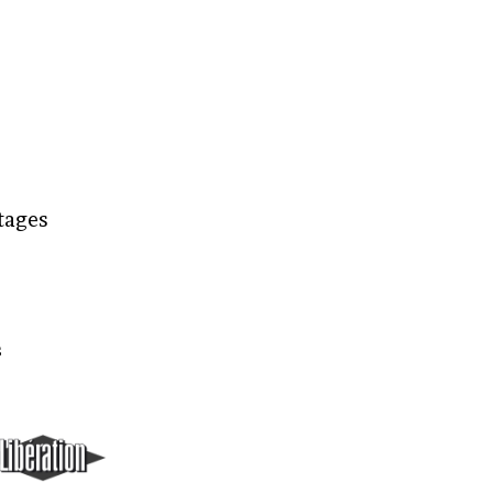
rtages
s