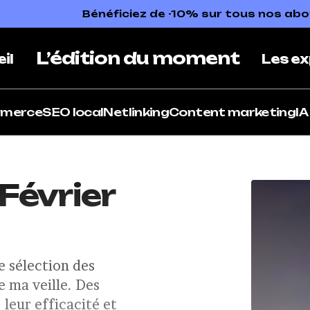
Bénéficiez de -10% sur tous nos a
L’édition du moment
il
Les ex
mmerce
SEO local
Netlinking
Content marketing
IA
 Février
 sélection des
e ma veille. Des
 leur efficacité et