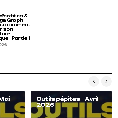
d’entités &
ge Graph
 ou comment
r son
ture
e - Partie 1
2026
 Mai
Outils pépites – Avril
2026