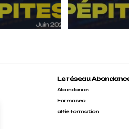
Le réseau Abondanc
Abondance
Formaseo
alfie formation