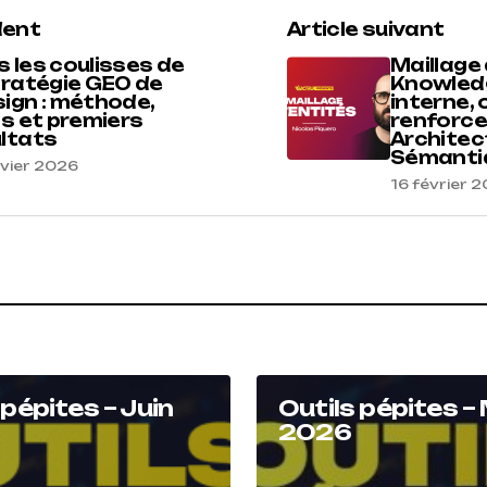
dent
Article suivant
 les coulisses de
Maillage 
tratégie GEO de
Knowled
ign : méthode,
interne,
ls et premiers
renforce
ltats
Architec
Sémantiqu
nvier 2026
16 février 
 pépites – Juin
Outils pépites –
2026