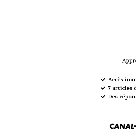
Appre
Accès imm
7 articles
Des répon