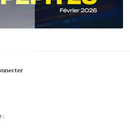
onnecter
 :