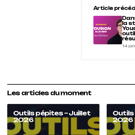
Article précé
Dans
la s
Yous
outi
résu
14 ja
Les articles du moment
Outils pépites – Juillet
Outils
2026
2026