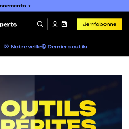
bonnements ➜
Je m'abonne
perts
Je m'abonne
Notre veille
Derniers outils