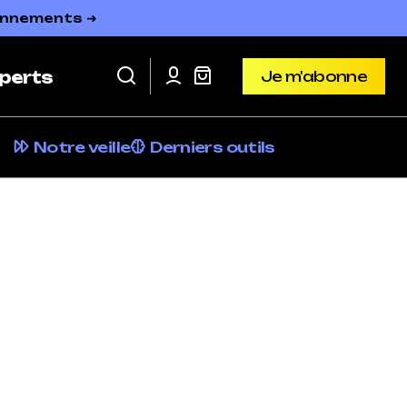
bonnements ➜
Je m'abonne
perts
Je m'abonne
Notre veille
Derniers outils