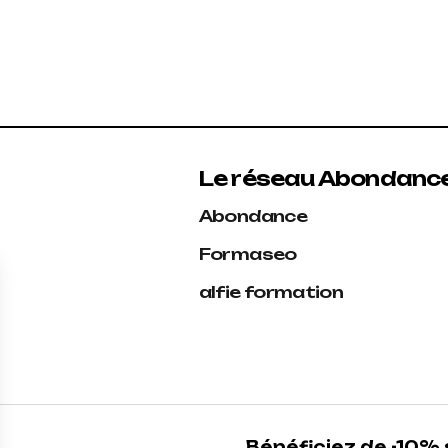
Le réseau Abondanc
Abondance
Formaseo
alfie formation
Bénéficiez de -10