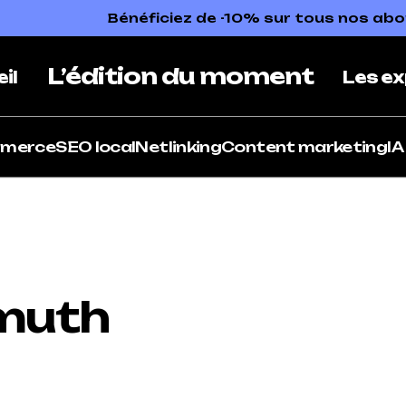
Bénéficiez de -10% sur tous nos a
L’édition du moment
il
Les ex
mmerce
SEO local
Netlinking
Content marketing
IA
smuth