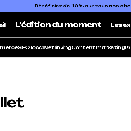
Bénéficiez de -10% sur tous nos a
L’édition du moment
il
Les ex
mmerce
SEO local
Netlinking
Content marketing
IA
llet