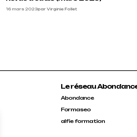
16 mars 2023
par
Virginie Follet
Le réseau Abondanc
Abondance
Formaseo
alfie formation