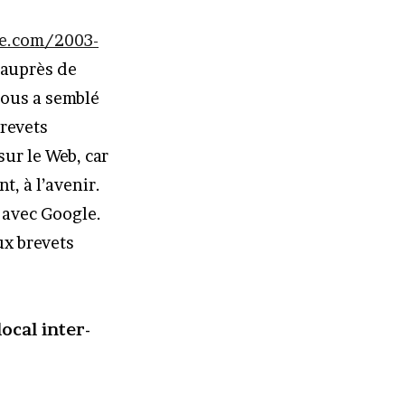
ce.com/2003-
 auprès de
nous a semblé
brevets
ur le Web, car
t, à l’avenir.
 avec Google.
ux brevets
ocal inter-