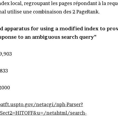
ndex local, regroupant les pages répondant à la requ
nal utilise une combinaison des 2 PageRank.
 apparatus for using a modified index to pro
esponse to an ambiguous search query”
9,903
8833
2000
patft.uspto.gov/netacgi/nph-Parser?
Sect2=HITOFF&u=/netahtml/search-