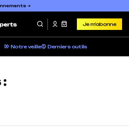
bonnements ➜
Je m'abonne
perts
Je m'abonne
Notre veille
Derniers outils
 :