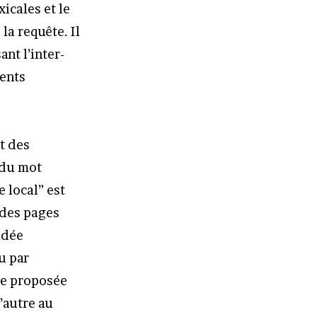
icales et le
la requête. Il
nt l’inter-
ments
t des
 du mot
e local” est
 des pages
ndée
u par
ode proposée
l’autre au