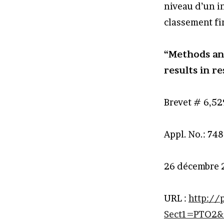
niveau d’un i
classement fi
“Methods and
results in r
Brevet # 6,52
Appl. No.: 74
26 décembre 
URL :
http://
Sect1=PTO2&