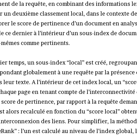
t de la requête, en combinant des informations lex
r un deuxième classement local, dans le contexte de 
orer le score de pertinence d’un document en analysa
de ce dernier à l’intérieur d’un sous-index de docu
-mêmes comme pertinents.
er temps, un sous-index “local” est créé, regroupan
ondant globalement à une requête par la présence
eur texte. A l’intérieur de cet index local, un “scor
chaque page en tenant compte de l’interconnectivité
Le score de pertinence, par rapport à la requête dema
st alors recalculé en fonction du “score local” obten
l’interconnexion des liens. Pour simplifier, la méth
eRank” : l’un est calculé au niveau de l’index global, 