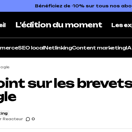
Bénéficiez de -10% sur tous nos a
L’édition du moment
il
Les ex
mmerce
SEO local
Netlinking
Content marketing
IA
oogle
int sur les brevets
le
ing
r
Reacteur
0