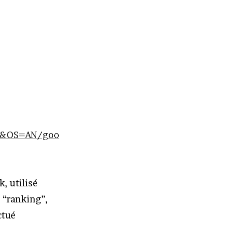
.&OS=AN/goo
, utilisé
 “ranking”,
ctué