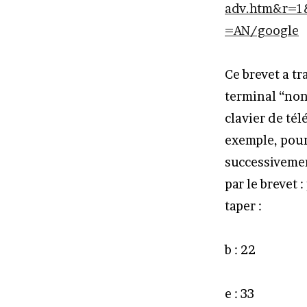
adv.htm&r=1
=AN/google
Ce brevet a t
terminal “non
clavier de té
exemple, pour
successivemen
par le brevet
taper :
b : 22
e : 33