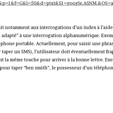
&p=1&f=G&l=50&d=ptxt&S1=google.ASNM.&OS=a
rait notamment aux interrogations d’un index à l’aide
 adapté” à une interrogation alphanumérique. Exemp
léphone portable. Actuellement, pour saisir une phra
 taper un SMS), l’utilisateur doit éventuellement fr
t la même touche pour arriver à la bonne lettre. E
 : pour taper “ben smith”, le possesseur d’un téléph