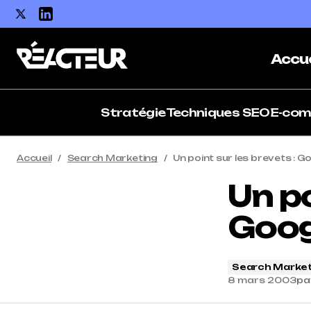
Accue
Stratégie
Techniques SEO
E-co
Accueil
Search Marketing
Un point sur les brevets : G
Un po
Goog
Search Market
8 mars 2003
pa