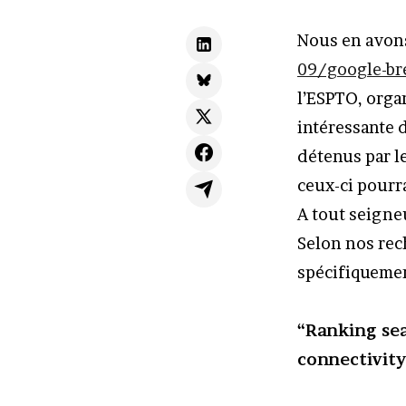
Nous en avons
09/google-br
l’ESPTO, orga
intéressante d
détenus par l
ceux-ci pourra
A tout seigne
Selon nos rec
spécifiquemen
“Ranking sea
connectivity