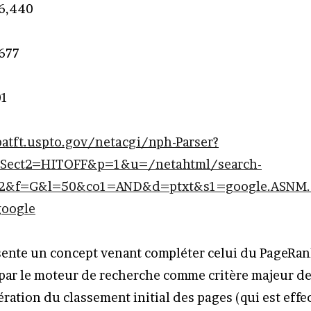
26,440
1677
01
patft.uspto.gov/netacgi/nph-Parser?
Sect2=HITOFF&p=1&u=/netahtml/search-
=2&f=G&l=50&co1=AND&d=ptxt&s1=google.ASNM
oogle
sente un concept venant compléter celui du PageRank
par le moteur de recherche comme critère majeur de
ration du classement initial des pages (qui est effe