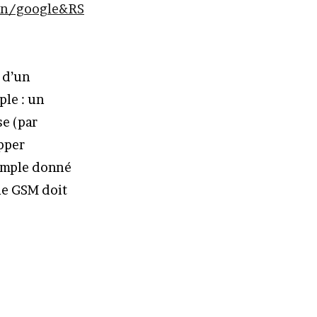
n/google&RS
 d’un
le : un
se (par
apper
xemple donné
one GSM doit