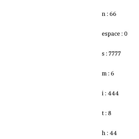
n : 66
espace : 0
s : 7777
m : 6
i : 444
t : 8
h : 44