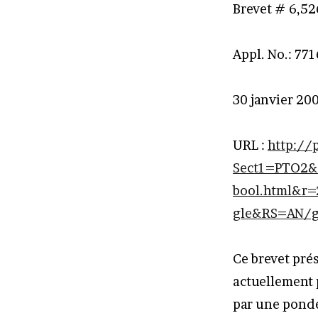
Brevet # 6,5
Appl. No.: 77
30 janvier 20
URL :
http://
Sect1=PTO2&
bool.html&r
gle&RS=AN/g
Ce brevet pré
actuellement 
par une pondé