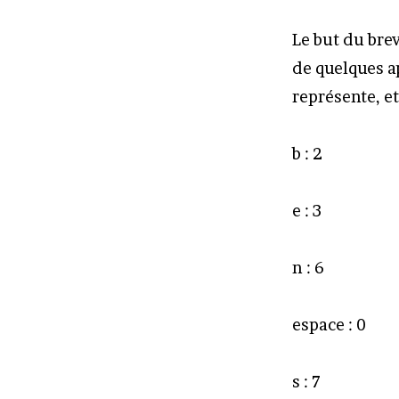
Le but du brev
de quelques a
représente, et
b : 2
e : 3
n : 6
espace : 0
s : 7