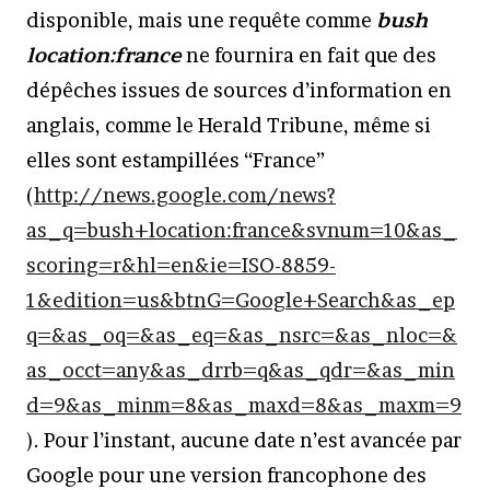
disponible, mais une requête comme
bush
location:france
ne fournira en fait que des
dépêches issues de sources d’information en
anglais, comme le Herald Tribune, même si
elles sont estampillées “France”
(
http://news.google.com/news?
as_q=bush+location:france&svnum=10&as_
scoring=r&hl=en&ie=ISO-8859-
1&edition=us&btnG=Google+Search&as_ep
q=&as_oq=&as_eq=&as_nsrc=&as_nloc=&
as_occt=any&as_drrb=q&as_qdr=&as_min
d=9&as_minm=8&as_maxd=8&as_maxm=9
). Pour l’instant, aucune date n’est avancée par
Google pour une version francophone des