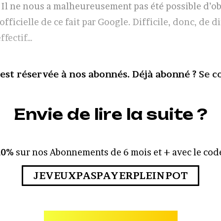
 Il ne nous a malheureusement pas été possible d’o
fficielle de ce fait par Google. Difficile, donc, de di
ffectif…
 est réservée à nos abonnés. Déjà abonné ?
Se c
Envie de lire la suite ?
10%
sur nos Abonnements de 6 mois et + avec le code
JEVEUXPASPAYERPLEINPOT