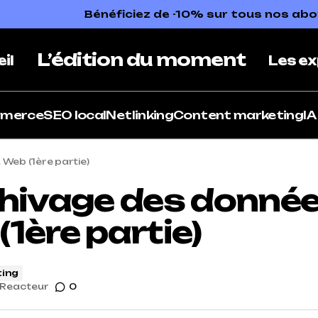
Bénéficiez de -10% sur tous nos a
L’édition du moment
il
Les ex
mmerce
SEO local
Netlinking
Content marketing
IA
Web (1ère partie)
chivage des donné
1ère partie)
ing
Reacteur
0