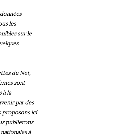
s données
ous les
nibles sur le
quelques
ttes du Net,
tèmes sont
 à la
avenir par des
 proposons ici
us publierons
nationales à