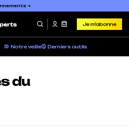
bonnements ➜
Je m'abonne
perts
Je m'abonne
Notre veille
Derniers outils
es du