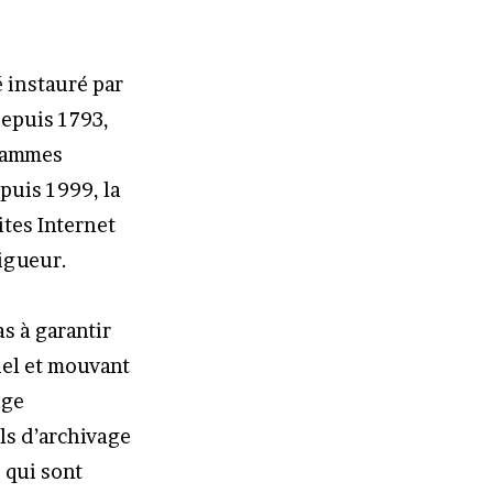
é instauré par
depuis 1793,
grammes
puis 1999, la
tes Internet
vigueur.
as à garantir
iel et mouvant
age
ls d’archivage
 qui sont