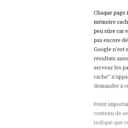
Chaque page i
mémoire cache
peu sûre car e
pas encore dé
Google n’est e
résultats aus
serveur les pa
cache” n’appar
demander à ce
Point importa
contenu de se
indiqué que c