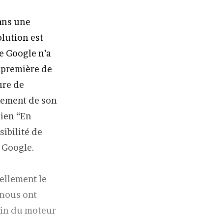
ans une
lution est
de Google n’a
n première de
ure de
quement de son
lien “En
sibilité de
 Google.
uellement le
 nous ont
sein du moteur