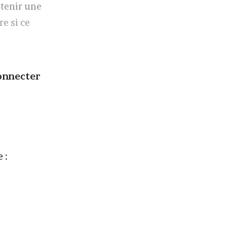
btenir une
re si ce
onnecter
 :