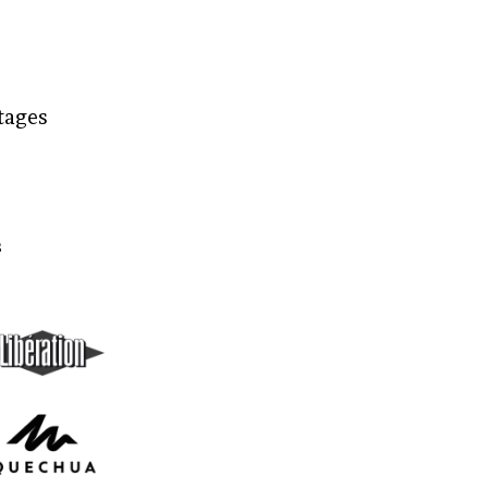
rtages
s