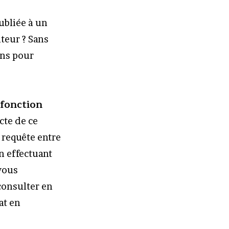
ubliée à un
teur ? Sans
ons pour
a fonction
cte de ce
 requête entre
n effectuant
 vous
 consulter en
at en