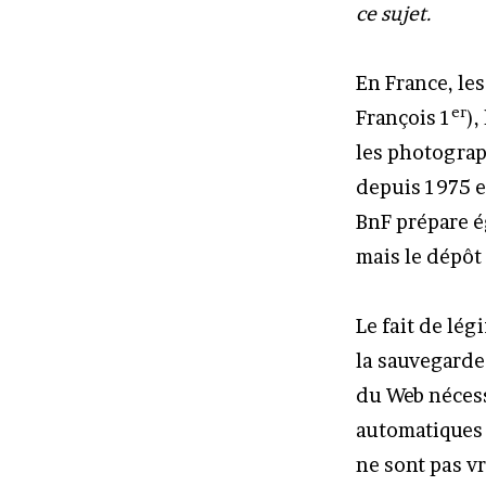
ce sujet.
En France, les
er
François 1
),
les photogra
depuis 1975 e
BnF prépare é
mais le dépôt 
Le fait de lég
la sauvegarde
du Web nécess
automatiques 
ne sont pas vr