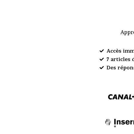
Appre
Accès imm
7 articles
Des répon