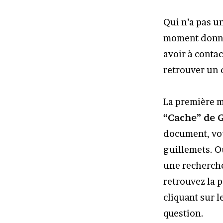
Qui n’a pas u
moment donné 
avoir à contac
retrouver un 
La première 
“Cache” de 
document, vou
guillemets. O
une recherche
retrouvez la p
cliquant sur l
question.