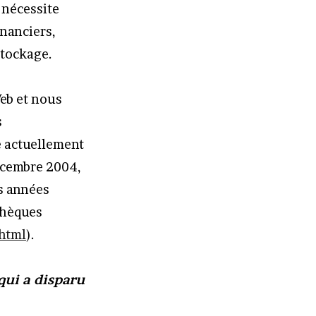
 nécessite
nanciers,
stockage.
eb et nous
s
e actuellement
écembre 2004,
rs années
thèques
html
).
qui a disparu