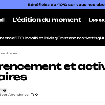
Bénéficiez de -10% sur tous nos a
L’édition du moment
il
Les ex
mmerce
SEO local
Netlinking
Content marketing
IA
 sectaires
rencement et acti
aires
ing
9
par
Abondance
0