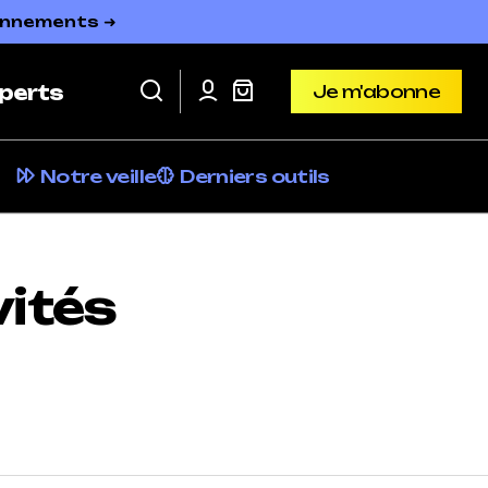
bonnements ➜
Je m'abonne
perts
Je m'abonne
Notre veille
Derniers outils
vités