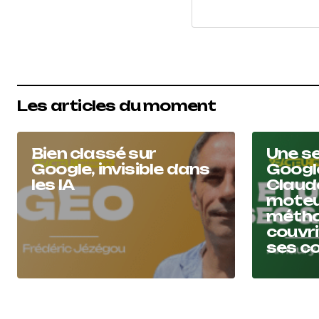
Les articles du moment
Bien classé sur
Une se
Google, invisible dans
Googl
les IA
Claude
moteur
métho
couvri
ses c