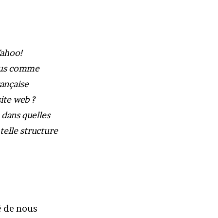
Yahoo!
nus comme
rançaise
site web ?
 dans quelles
telle structure
é de nous