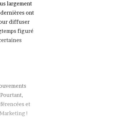
lus largement
 dernières ont
pour diffuser
ngtemps figuré
certaines
 mouvements
 Pourtant,
éférencées et
Marketing !