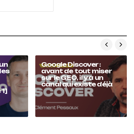
’un
Google Discover :
les
avant de tout miser
sur le GEO, il y a un
canal qui existe déjà
 1]