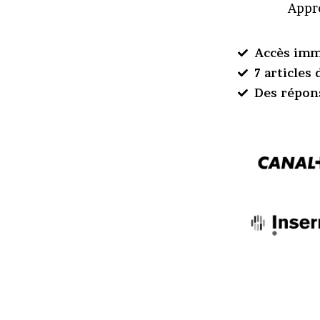
Appre
Accès imm
7 articles
Des répon