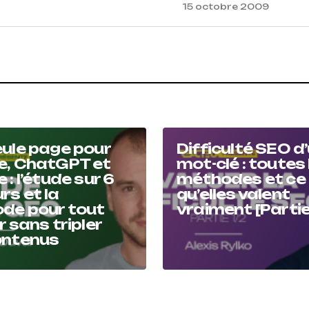
15 octobre 2009
ule page pour
Difficulté SEO d
e, ChatGPT et
mot-clé : toutes 
 : l’étude sur 6
méthodes et ce
s et la
qu’elles valent
de pour tout
vraiment [Partie
r sans tripler
ontenus