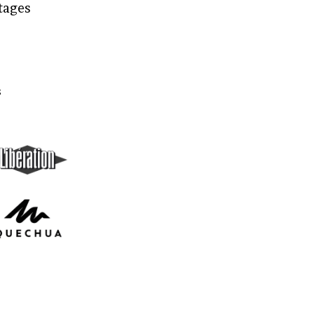
rtages
s