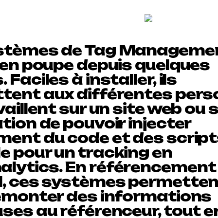
stèmes de Tag Managemen
t en poupe depuis quelques
 Faciles à installer, ils
tent aux différentes per
vaillent sur un site web ou 
tion de pouvoir injecter
ment du code et des script
e pour un tracking en
lytics. En référencement
l, ces systèmes permetten
remonter des informations
ses au référenceur, tout e