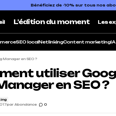
Bénéficiez de -10% sur tous nos a
L’édition du moment
il
Les ex
mmerce
SEO local
Netlinking
Content marketing
IA
ag Manager en SEO ?
ent utiliser Goog
Manager en SEO ?
ing
2017
par
Abondance
0