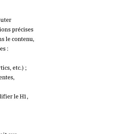
outer
tions précises
ns le contenu,
es :
cs, etc.) ;
entes,
fier le H1,