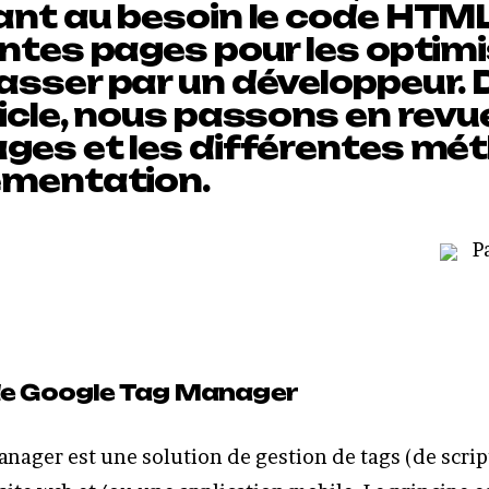
ant au besoin le code HTM
ntes pages pour les optimis
asser par un développeur.
icle, nous passons en revue
ges et les différentes mé
émentation.
Pa
de Google Tag Manager
nager est une solution de gestion de tags (de scrip