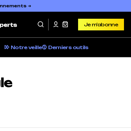
bonnements ➜
Je m'abonne
perts
Je m'abonne
Notre veille
Derniers outils
le