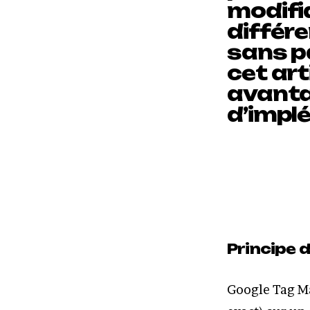
modifi
différe
sans p
cet art
avanta
d’impl
Principe 
Google Tag Ma