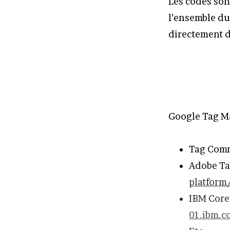
Les codes son
l’ensemble du
directement d
Google Tag M
Tag Com
Adobe Ta
platform
IBM Core 
01.ibm.c