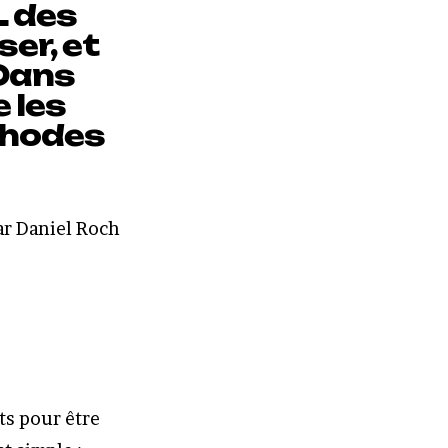
L des
er, et
 Dans
 les
thodes
r Daniel Roch
ts pour être