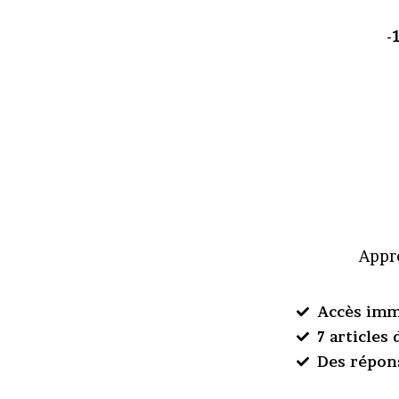
-
Appre
Accès imm
7 articles
Des répon