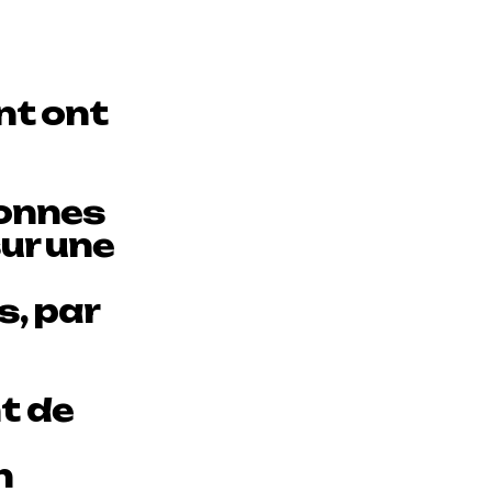
t ont
sonnes
sur une
s, par
t de
n