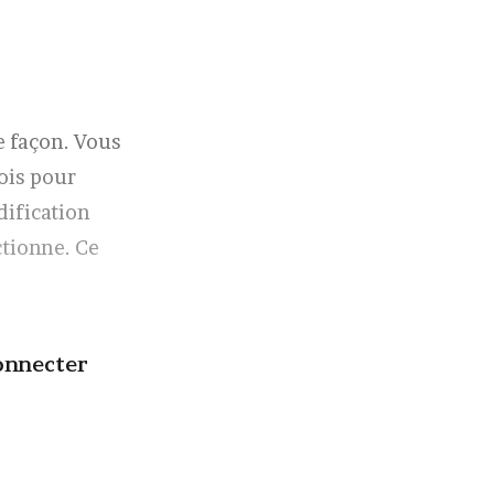
e façon. Vous
ois pour
dification
ctionne. Ce
onnecter