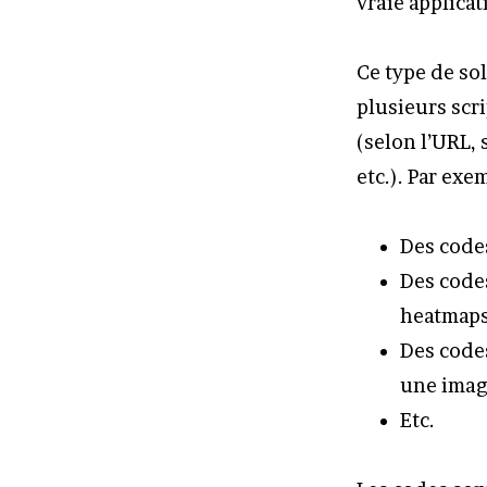
vraie applicat
Ce type de so
plusieurs scri
(selon l’URL,
etc.). Par ex
Des codes
Des codes
heatmaps,
Des code
une image
Etc.