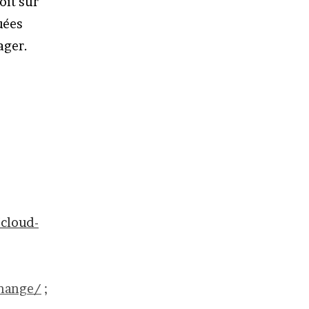
oit sur
uées
ager.
cloud-
change/
;