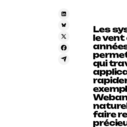
Les sy
le ven
années.
permet
qui tra
applica
rapide
exempl
Webana
nature
faire 
précieu