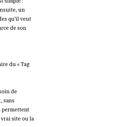
t simple :
Ensuite, un
es qu’il veut
urce de son
aire du « Tag
esoin de
, sans
s permettent
vrai site ou la