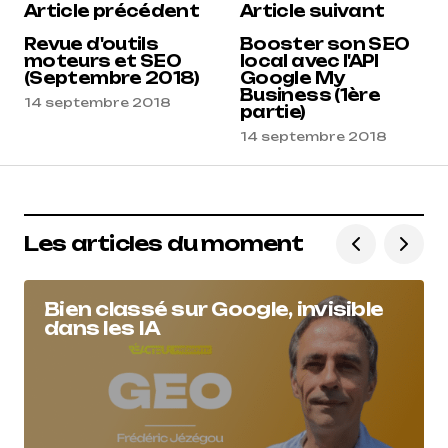
Article précédent
Article suivant
Reacteur
14 septembre 2018 à 8 h 05 min
Revue d'outils
Booster son SEO
moteurs et SEO
local avec l'API
(Septembre 2018)
Google My
Répondre
Business (1ère
14 septembre 2018
partie)
14 septembre 2018
Les articles du moment
Bien classé sur Google, invisible
dans les IA