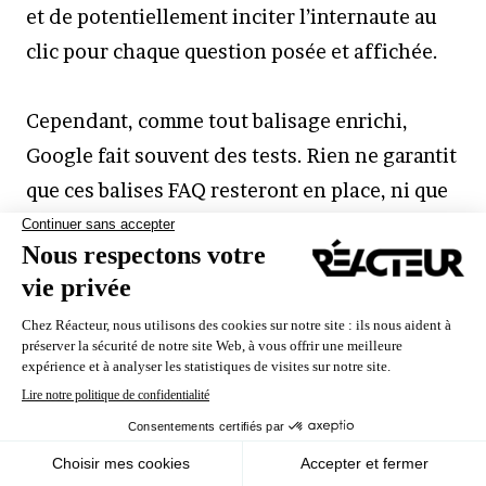
et de potentiellement inciter l’internaute au
clic pour chaque question posée et affichée.
Cependant, comme tout balisage enrichi,
Google fait souvent des tests. Rien ne garantit
que ces balises FAQ resteront en place, ni que
les règles d’affichage ne changeront pas dans
l’avenir : les référenceurs ont par exemple le
souvenir du balisage Auteur qui a
complètement disparu depuis. Tout dépendra
Nous utilisons des cookies pour vous garantir la meilleure
certainement du niveau de spam auquel ces
expérience sur notre site. Si vous continuez à utiliser ce
dernier, nous considérerons que vous acceptez l'utilisation des
nouvelles possibilités seront soumises. Vous
cookies.
savez donc ce qu’il vous reste à faire. Utiliser,
Ok
En savoir plus
oui, abuser, non !