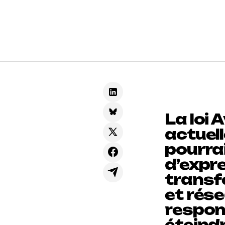
La loi 
actuell
pourrai
d’expr
transf
et rés
respons
éteind