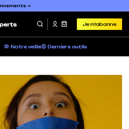
bonnements ➜
Je m'abonne
perts
Je m'abonne
Notre veille
Derniers outils