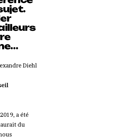
sujet.
ler
illeurs
tre
nne…
lexandre Diehl
eil
 2019, a été
 aurait du
 nous