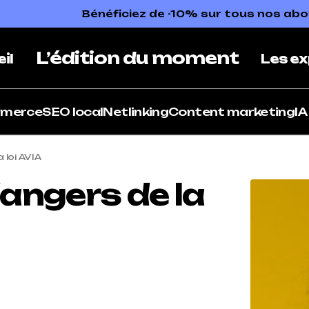
Bénéficiez de -10% sur tous nos a
L’édition du moment
il
Les ex
mmerce
SEO local
Netlinking
Content marketing
IA
loi AVIA
angers de la