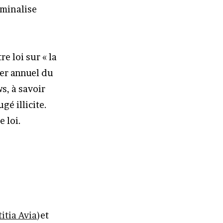
iminalise
e loi sur « la
ner annuel du
s, à savoir
gé illicite.
e loi.
itia Avia
)et