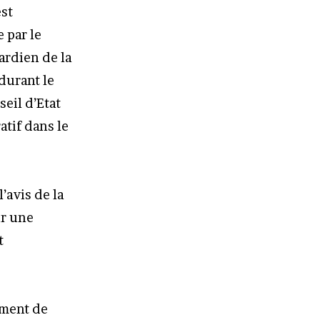
est
 par le
gardien de la
 durant le
eil d’Etat
atif dans le
l’avis de la
ur une
t
ement de