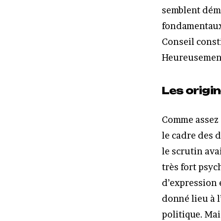
semblent déme
fondamentaux 
Conseil const
Heureusemen
Les origi
Comme assez s
le cadre des 
le scrutin av
très fort psyc
d’expression 
donné lieu à l
politique. Ma