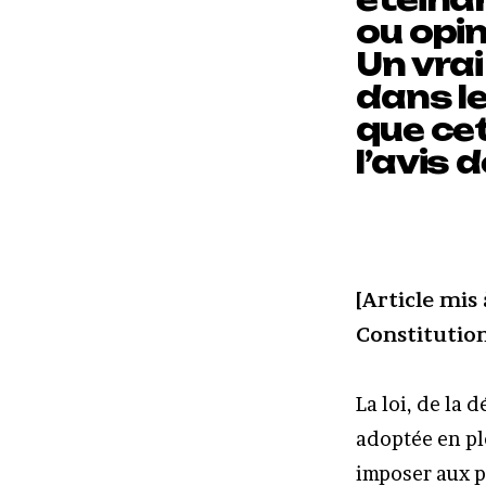
ou opin
Un vrai
dans le
que cet
l’avis
[Article mis 
Constitution
La loi, de la 
adoptée en pl
imposer aux p