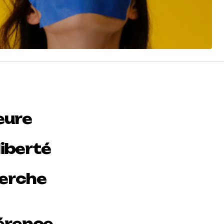
heure
liberté
herche
férence