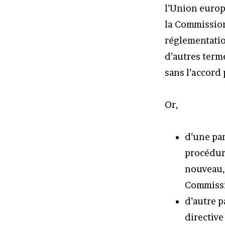
l’Union europ
la Commission
réglementatio
d’autres term
sans l’accord
Or,
d’une par
procédure
nouveau, 
Commissi
d’autre p
directive