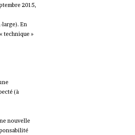
eptembre 2015,
-large). En
« technique »
 une
pecté (à
une nouvelle
ponsabilité