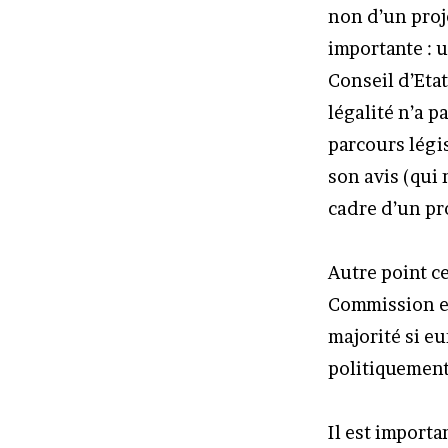
non d’un proj
importante : u
Conseil d’Etat
légalité n’a p
parcours légi
son avis (qui 
cadre d’un pro
Autre point ce
Commission eu
majorité si e
politiquement
Il est importa