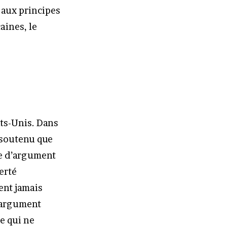
 aux principes
aines, le
ats-Unis. Dans
 soutenu que
pe d’argument
erté
ent jamais
n argument
e qui ne