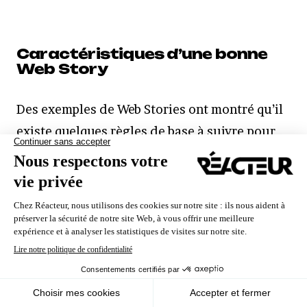
Caractéristiques d’une bonne
Web Story
Des exemples de Web Stories ont montré qu’il
existe quelques règles de base à suivre pour
créer un contenu attrayant. Les meilleures
Web Stories attirent l’attention des
utilisateurs en quelques secondes et les
maintiennent engagés beaucoup plus
Nous utilisons des cookies pour vous garantir la meilleure
expérience sur notre site. Si vous continuez à utiliser ce
longtemps
qu’un article de blog ou un article
dernier, nous considérerons que vous acceptez l'utilisation des
cookies.
de presse ordinaire. Les meilleures Web
Ok
En savoir plus
Stories sont efficaces pour créer un lien
émotionnel avec l’audience.