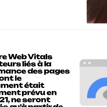
re Web Vitals
teurs liés à la
mance des pages
ont le
ement était
ement prévu en
21, ne seront
s qu’à partir de