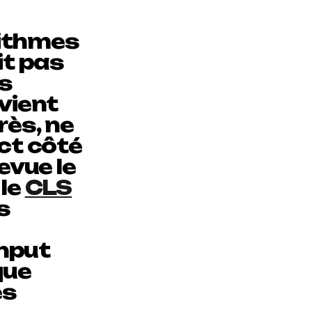
rithmes
it pas
es
vient
rès, ne
act côté
evue le
 le
CLS
s
Input
que
ès