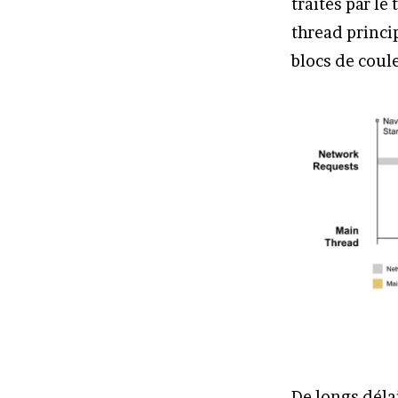
traités par le
thread princi
blocs de coule
De longs déla