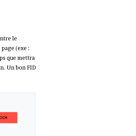
ntre le
 page (exe :
mps que mettra
ion. Un bon FID