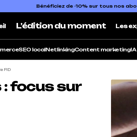
Bénéficiez de -10% sur tous nos a
L’édition du moment
il
Les ex
mmerce
SEO local
Netlinking
Content marketing
IA
le FID
 : focus sur