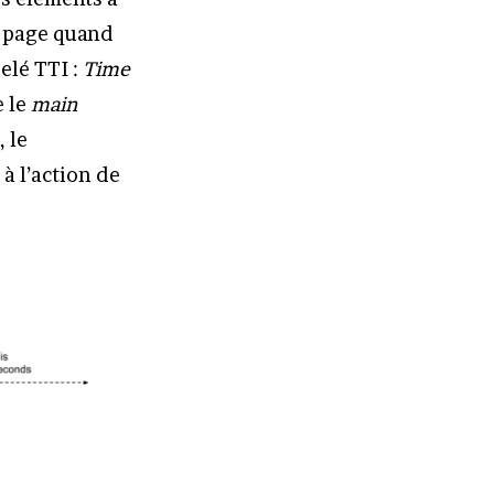
la page quand
elé TTI :
Time
e le
main
 le
à l’action de