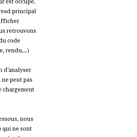
ur est occupé,
read principal
afficher
ous retrouvons
 du code
e, rendu,…)
in d’analyser
l ne peut pas
de chargement
dessous, nous
 qui ne sont