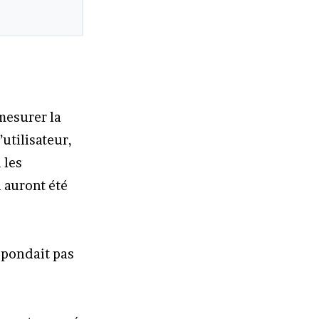
 mesurer la
’utilisateur,
 les
i auront été
épondait pas