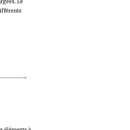
argées. Le
ifférents
rs éléments à