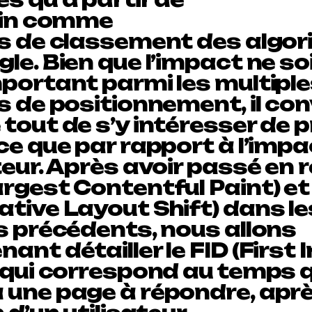
juin comme
es de classement des algo
le. Bien que l’impact ne so
mportant parmi les multipl
s de positionnement, il con
tout de s’y intéresser de p
ce que par rapport à l’imp
teur. Après avoir passé en r
rgest Contentful Paint) et
ative Layout Shift) dans le
s précédents, nous allons
ant détailler le FID (First 
, qui correspond au temps 
 une page à répondre, apr