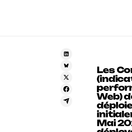
Les Co
(indica
perfor
Web) d
déploi
initial
Mai 20
déployé