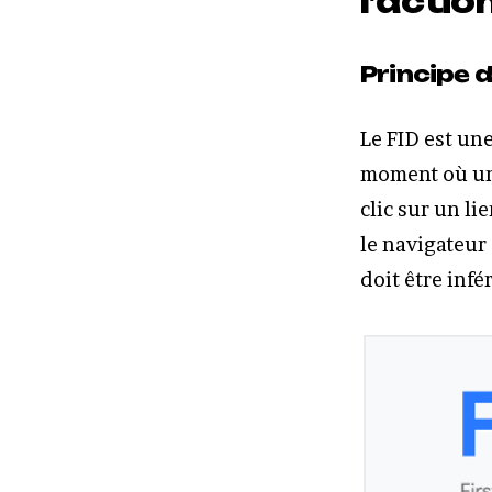
l’actio
Principe d
Le FID est une
moment où un 
clic sur un li
le navigateur 
doit être infé