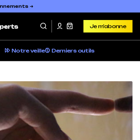
bonnements ➜
Je m'abonne
perts
Je m'abonne
Notre veille
Derniers outils