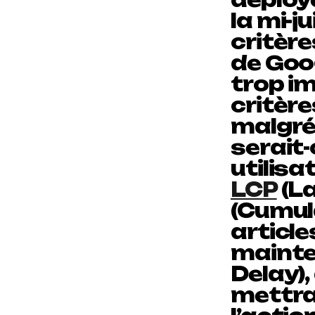
la mi-
critèr
de Goog
trop i
critère
malgré 
serait-
utilisa
LCP
(La
(Cumul
article
mainten
Delay)
mettra