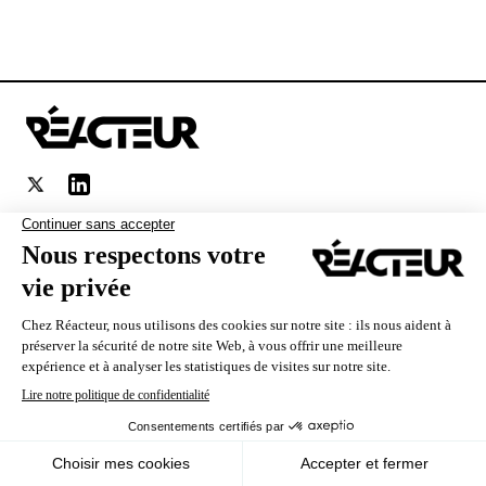
Accès rapide
Le réseau Abondance
Nous utilisons des cookies pour vous garantir la meilleure
expérience sur notre site. Si vous continuez à utiliser ce
dernier, nous considérerons que vous acceptez l'utilisation des
Bénéficiez de -10% sur tous nos
cookies.
abonnements
Ok
En savoir plus
Recevoir le code