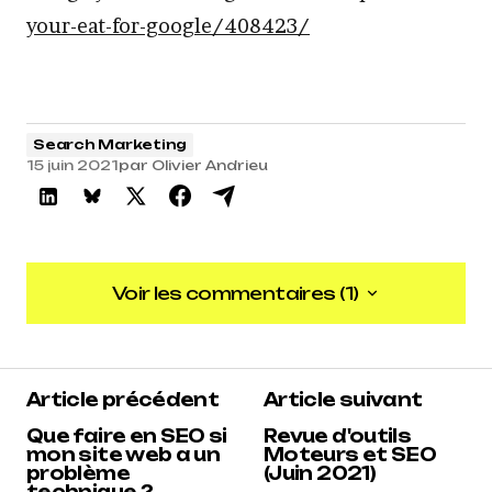
your-eat-for-google/408423/
Search Marketing
15 juin 2021
par
Olivier Andrieu
Voir les commentaires (1)
Voir les commentaires (1)
5
Article précédent
Article suivant
Reacteur
15 juin 2021 à 7 h 15 min
Que faire en SEO si
Revue d'outils
mon site web a un
Moteurs et SEO
problème
(Juin 2021)
Répondre