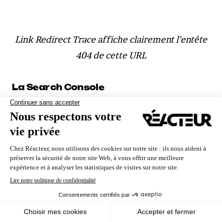
Link Redirect Trace affiche clairement l’entête
404 de cette URL
La Search Console
Même si les données ne sont pas en temps réel
(il y a souvent un décalage de quelques jours),
la Search Console de Google peut faire
Nous utilisons des cookies pour vous garantir la meilleure
remonter un grand nombre de problématiques
expérience sur notre site. Si vous continuez à utiliser ce
sur le site : sécurité, temps de chargement,
dernier, nous considérerons que vous acceptez l'utilisation des
cookies.
pages en erreur, etc.
Ok
En savoir plus