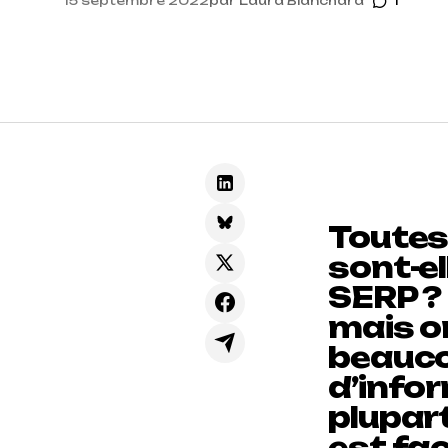
15 septembre 2022
par
Laura Blanchard
1
Toutes
sont-el
SERP ? 
mais o
beauc
d’info
plupart
est fac