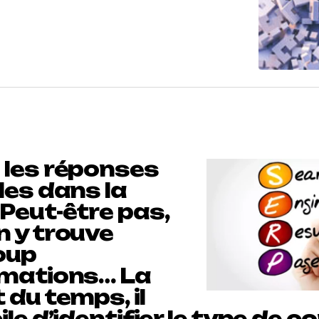
 les réponses
les dans la
Peut-être pas,
n y trouve
oup
rmations… La
 du temps, il
ile d’identifier le type de 