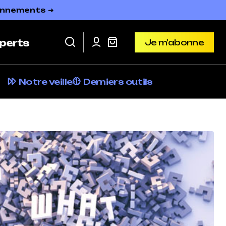
bonnements ➜
Je m'abonne
perts
Je m'abonne
Notre veille
Derniers outils