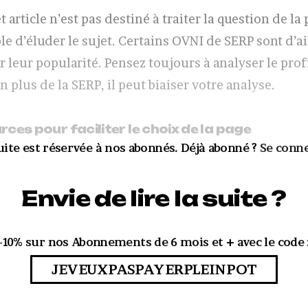
t article n’est pas destiné à traiter la question de la
le d’éluder le sujet. Certains OVNI de SERP sont d’ai
r leur popularité. Pensez toujours à analyser le prof
 plus de la SERP, il peut biaiser votre analyse.
ces pour faciliter le choix de la page
uite est réservée à nos abonnés. Déjà abonné ?
Se conn
Envie de lire la suite ?
-10%
sur nos Abonnements de 6 mois et + avec le code 
JEVEUXPASPAYERPLEINPOT