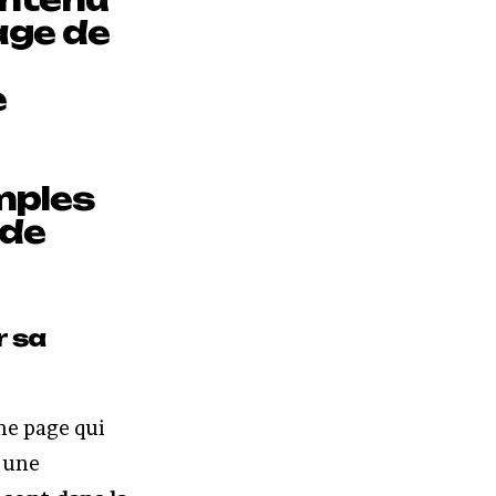
age de
e
mples
 de
r sa
ne page qui
e une