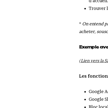
d’accueil
Trouver l
*
On entend pa
acheter, sousc
Exemple ave
(Lien vers la 
Les fonction
Google Ad
Google Sh
Bloc loca