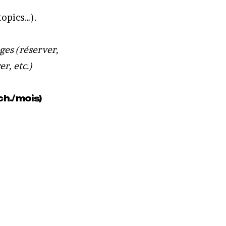
topics…).
ages (réserver,
r, etc.)
ch./mois)