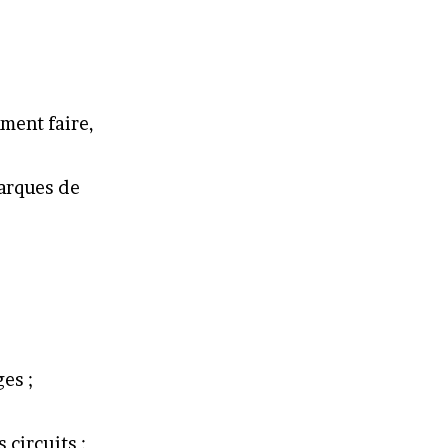
mment faire,
marques de
es ;
 circuits ;