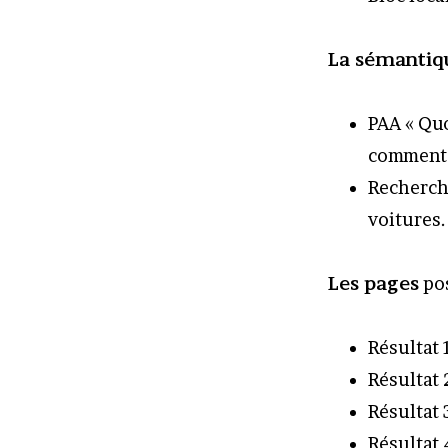
La sémantiq
PAA « Quo
comment c
Recherche
voitures.
Les pages
pos
Résultat 
Résultat 
Résultat 
Résultat 