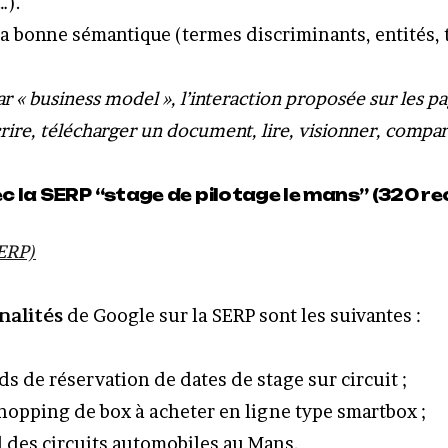
…).
a bonne sémantique (termes discriminants, entités, 
r « business model », l’interaction proposée sur les p
rire, télécharger un document, lire, visionner, compare
c la SERP “stage de pilotage le mans” (320 re
SERP)
nalités
de Google sur la SERP sont les suivantes :
s de réservation de dates de stage sur circuit ;
opping de box à acheter en ligne type smartbox ;
l des circuits automobiles au Mans.