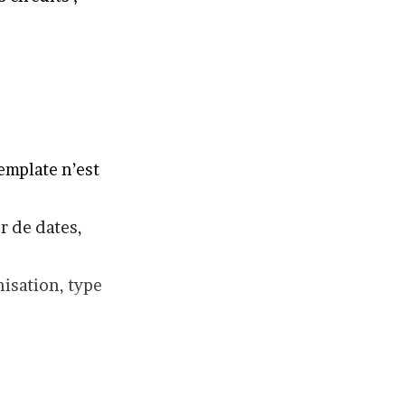
template n’est
r de dates,
nisation, type