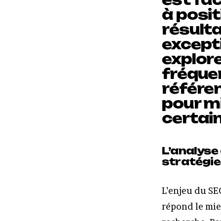
à posi
résult
excepti
explore
fréque
référe
pour m
certai
L’analyse 
stratégi
L’enjeu du SE
répond le mieu