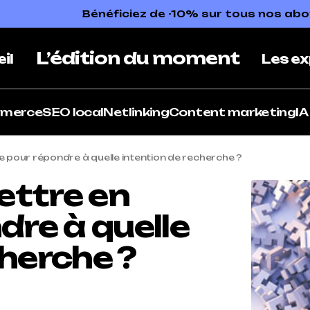
Bénéficiez de -10% sur tous nos a
L’édition du moment
il
Les ex
mmerce
SEO local
Netlinking
Content marketing
IA
e pour répondre à quelle intention de recherche ?
ettre en
dre à quelle
cherche ?