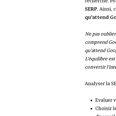
recherche. Pou
SERP
. Ainsi,
qu’attend G
Ne pas oublier 
comprend Googl
qu’attend Goog
L’équilibre es
convertir l’int
Analyser la S
Evaluer v
Choisir l