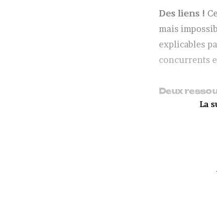
Des liens !
Ce
mais impossib
explicables pa
concurrents en
Deux ressour
La s