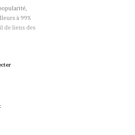
 popularité,
lleurs à 99%
il de liens des
ecter
: