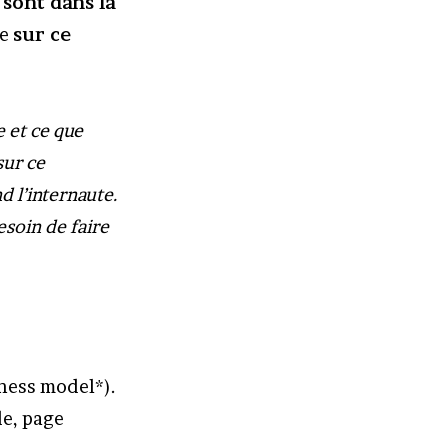
 sont dans la
se
sur ce
e et ce que
sur ce
d l’internaute.
esoin de faire
iness model*).
de, page