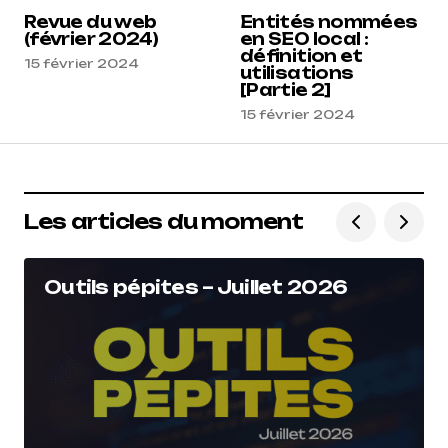
15 février 2024 à 8 h 39 min
Revue du web
Entités nommées
(février 2024)
en SEO local :
définition et
Répondre
15 février 2024
utilisations
[Partie 2]
15 février 2024
Les articles du moment
Outils pépites – Juillet 2026