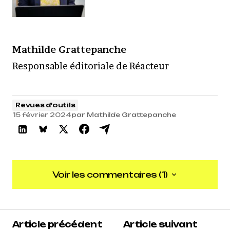
Mathilde Grattepanche
Responsable éditoriale de Réacteur
Revues d'outils
15 février 2024
par
Mathilde Grattepanche
Voir les commentaires (1)
Voir les commentaires (1)
5
Article précédent
Article suivant
Anonyme