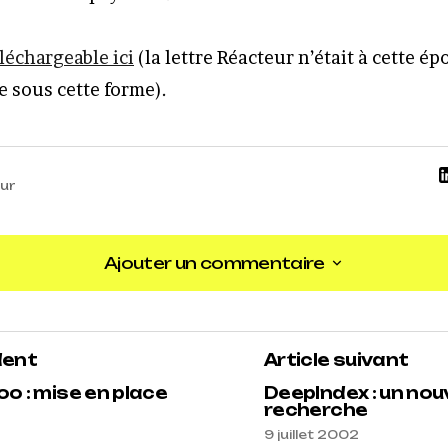
léchargeable ici
(la lettre Réacteur n’était à cette ép
e sous cette forme).
ur
Ajouter un commentaire
Ajouter un commentaire
dent
Article suivant
o : mise en place
DeepIndex : un nouv
recherche
9 juillet 2002