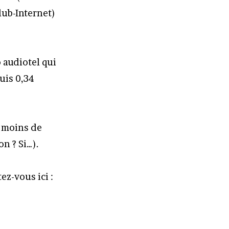
lub-Internet)
o audiotel qui
puis 0,34
u moins de
on ? Si…).
z-vous ici :