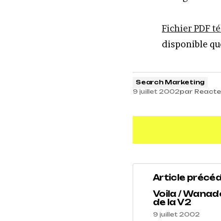
Fichier PDF té
disponible qu
Search Marketing
9 juillet 2002
par
Reacte
Article précé
Voila / Wanado
de la V2
9 juillet 2002