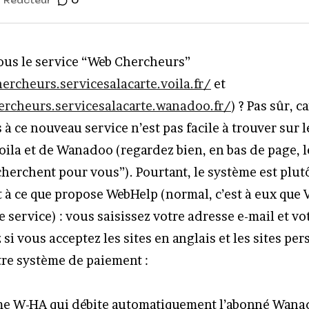
r
Reacteur
0
us le service “Web Chercheurs”
ercheurs.servicesalacarte.voila.fr/
et
ercheurs.servicesalacarte.wanadoo.fr/
) ? Pas sûr, ca
s à ce nouveau service n’est pas facile à trouver sur 
oila et de Wanadoo (regardez bien, en bas de page, le
herchent pour vous”). Pourtant, le système est plutô
t à ce que propose WebHelp (normal, c’est à eux que 
 le service) : vous saisissez votre adresse e-mail et v
si vous acceptez les sites en anglais et les sites per
tre système de paiement :
ème W-HA qui débite automatiquement l’abonné Wana