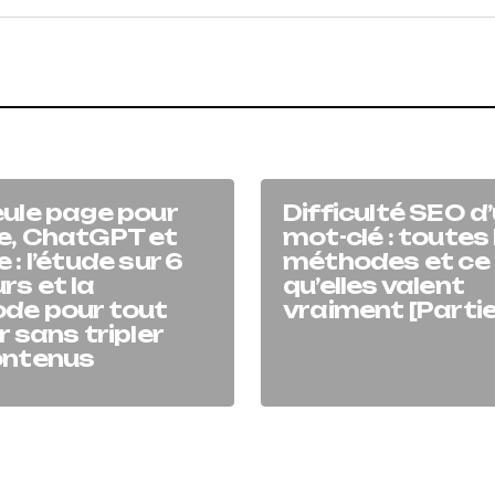
ule page pour
Difficulté SEO d
e, ChatGPT et
mot-clé : toutes 
 : l’étude sur 6
méthodes et ce
s et la
qu’elles valent
de pour tout
vraiment [Partie
r sans tripler
ontenus