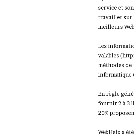
service et so
travailler su
meilleurs Web
Les informati
valables (
http
méthodes de t
informatique 
En règle génér
fournir 2 à 3
20% proposent 
WebHelp a été