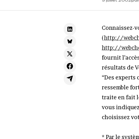
9 juillet 2002
pa
Connaissez-vo
(
http://webch
http://webch
fournit l’accè
résultats de V
“Des experts c
ressemble for
traite en fait
vous indiquez 
choisissez vo
* Par le syst