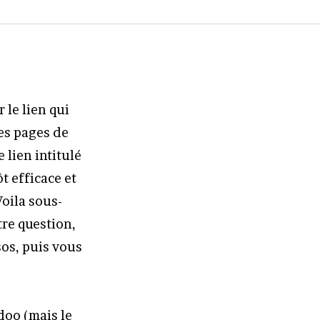
r le lien qui
les pages de
 lien intitulé
t efficace et
Voila sous-
otre question,
sos, puis vous
doo (mais le