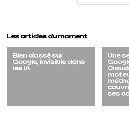
Les articles du moment
Bien classé sur
Une se
Google, invisible dans
Googl
les IA
Claude
moteur
métho
couvri
ses c