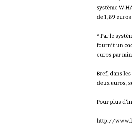
système W-HA 
de 1,89 euros 
* Par le systè
fournit un cod
euros par min
Bref, dans le
deux euros, so
Pour plus d’i
http://www.l