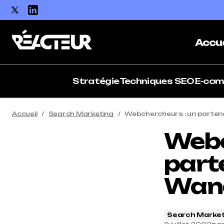
Accue
Stratégie
Techniques SEO
E-co
Accueil
Search Marketing
Webchercheurs : un partena
Webc
parte
Wan
Search Market