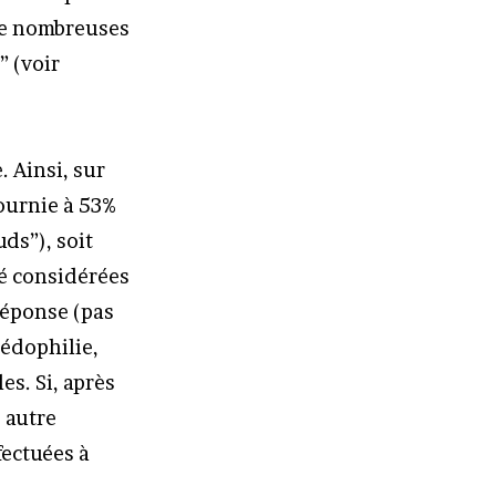
 de nombreuses
” (voir
. Ainsi, sur
fournie à 53%
ds”), soit
té considérées
réponse (pas
pédophilie,
es. Si, après
 autre
fectuées à