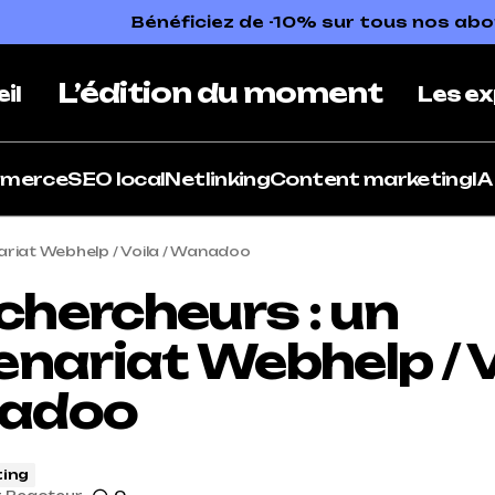
Bénéficiez de -10% sur tous nos a
L’édition du moment
il
Les ex
mmerce
SEO local
Netlinking
Content marketing
IA
riat Webhelp / Voila / Wanadoo
hercheurs : un
nariat Webhelp / Vo
adoo
ing