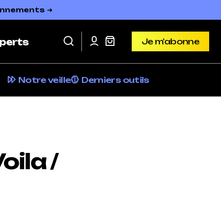
bonnements ➜
Je m'abonne
perts
Je m'abonne
Notre veille
Derniers outils
ila /