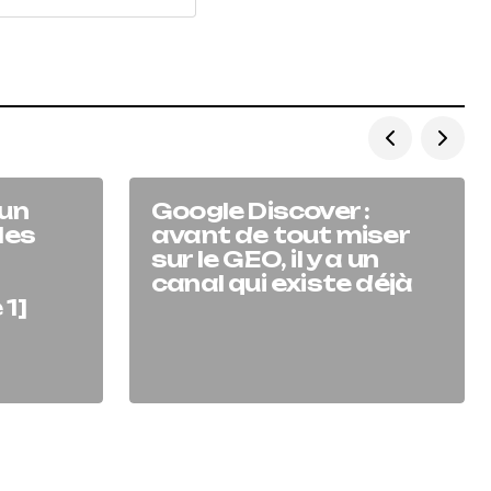
’un
Google Discover :
les
avant de tout miser
sur le GEO, il y a un
canal qui existe déjà
 1]