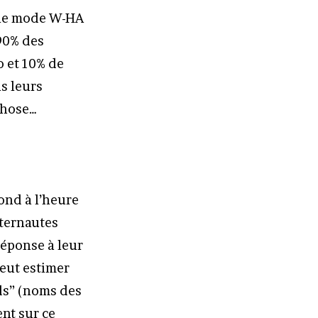
r le mode W-HA
 90% des
 et 10% de
s leurs
chose…
ond à l’heure
nternautes
réponse à leur
peut estimer
ds” (noms des
ent sur ce