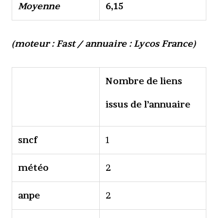
Moyenne
6,15
(moteur : Fast / annuaire : Lycos France)
Nombre de liens
issus de l’annuaire
sncf
1
météo
2
anpe
2