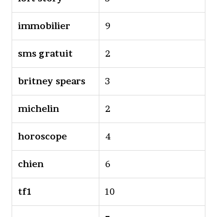
immobilier
9
sms gratuit
2
britney spears
3
michelin
2
horoscope
4
chien
6
tf1
10