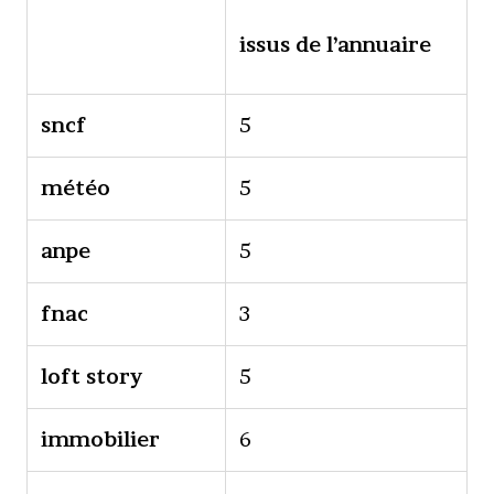
issus de l’annuaire
sncf
5
météo
5
anpe
5
fnac
3
loft story
5
immobilier
6