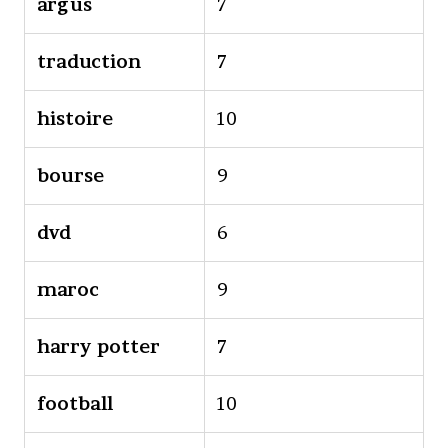
argus
7
traduction
7
histoire
10
bourse
9
dvd
6
maroc
9
harry potter
7
football
10