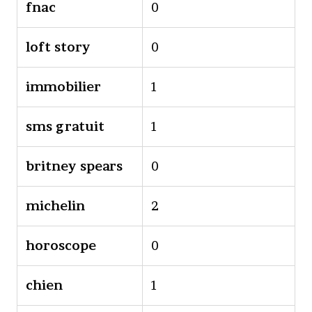
fnac
0
loft story
0
immobilier
1
sms gratuit
1
britney spears
0
michelin
2
horoscope
0
chien
1