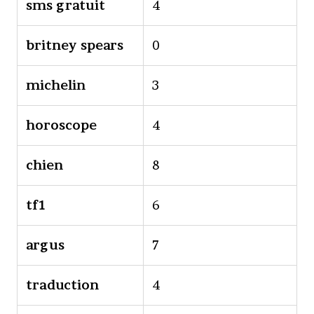
sms gratuit
4
britney spears
0
michelin
3
horoscope
4
chien
8
tf1
6
argus
7
traduction
4