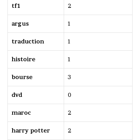
tf1
2
argus
1
traduction
1
histoire
1
bourse
3
dvd
0
maroc
2
harry potter
2