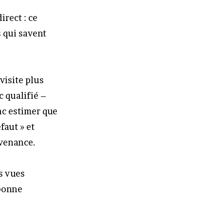
irect : ce
 qui savent
visite plus
c qualifié –
nc estimer que
faut » et
ovenance.
s vues
 bonne