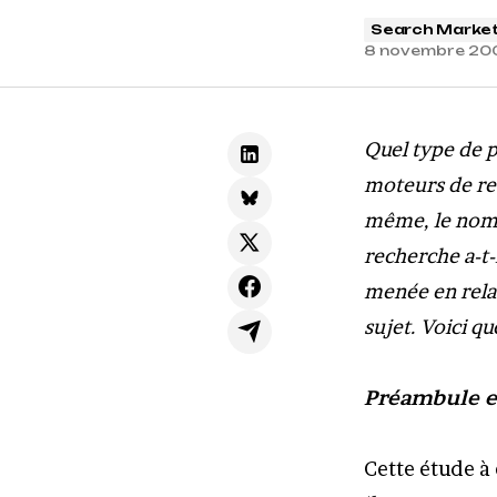
Search Market
8 novembre 20
Quel type de p
moteurs de rec
même, le nombr
recherche a-t-i
menée en relat
sujet. Voici q
Préambule et
Cette étude à 