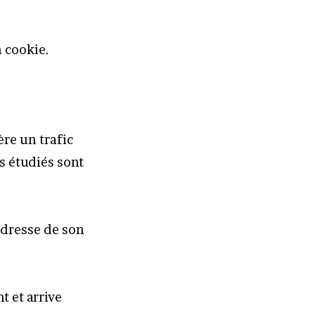
n cookie.
ère un trafic
és étudiés sont
’adresse de son
t et arrive