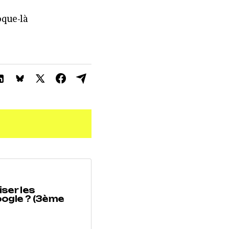
oque-là
iser les
ogle ? (3ème