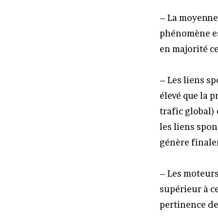
– La moyenne d
phénomène est
en majorité ce
– Les liens s
élevé que la p
trafic global)
les liens spon
génère finale
– Les moteurs
supérieur à c
pertinence de