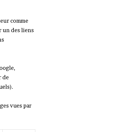
oteur comme
r un des liens
ns
Google,
r de
uels).
ages vues par