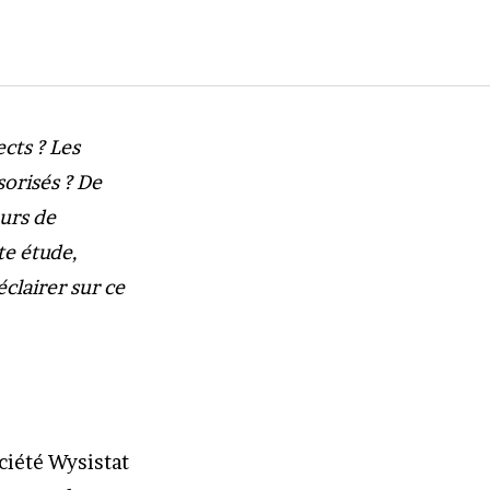
ects ? Les
sorisés ? De
eurs de
te étude,
clairer sur ce
ociété Wysistat