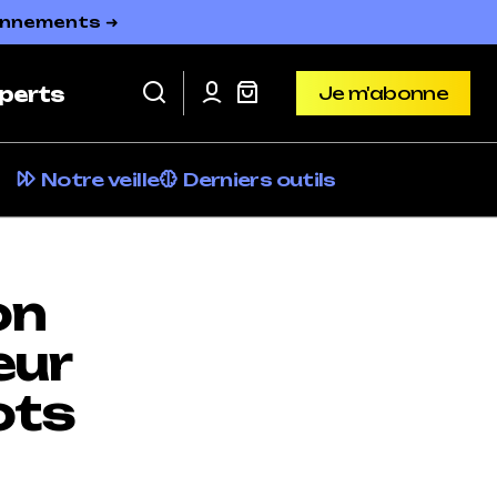
bonnements ➜
Je m'abonne
perts
Je m'abonne
Notre veille
Derniers outils
on
eur
ots