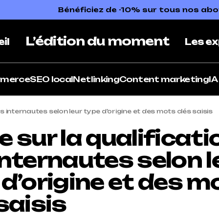
Bénéficiez de -10% sur tous nos a
L’édition du moment
il
Les ex
mmerce
SEO local
Netlinking
Content marketing
IA
s internautes selon leur type d’origine et des mots clés saisis
 sur la qualificati
internautes selon l
 d’origine et des m
saisis