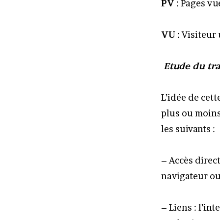
PV
: Pages vu
VU
: Visiteur
Etude du tra
L’idée de cet
plus ou moins 
les suivants :
– Accès direct
navigateur ou 
– Liens : l’in