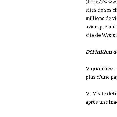
(
http://www.
sites de ses 
millions de vi
avant-première
site de Wysis
Définition d
V qualifiée
:
plus d’une pag
V
: Visite déf
après une inac