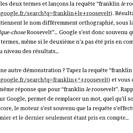
 les deux termes et lançons la requête “franklin
le
ro
google.fr/search?q=franklin+le+roosevelt
). Résult
tiennent le nom différemment orthographié, sous l
lque-chose
Roosevelt”… Google s’est donc souvenu qu
s termes, même si le deuxième n’a pas été pris en com
u niveau des résultats…
ne autre démonstration ? Tapez la requête “franklin 
google.fr/search?q=franklin+*+roosevelt
) et vous
 même réponse que pour “franklin
le
roosevelt”. Rap
sur Google, permet de remplacer un mot, quel qu’il s
core, le moteur s’est souvenu que la requête s’effect
emier et le dernier seulement étant pris en compte…