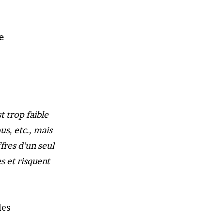
e
t trop faible
us, etc., mais
ffres d’un seul
s et risquent
les