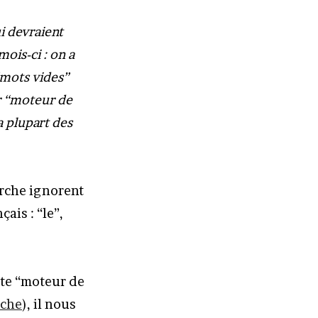
i devraient
mois-ci : on a
“mots vides”
r “moteur de
a plupart des
erche ignorent
çais : “le”,
uête “moteur de
rche
), il nous