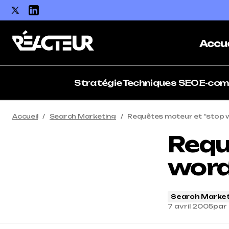
Accue
Stratégie
Techniques SEO
E-co
Accueil
Search Marketing
Requêtes moteur et “stop 
Requ
word
Search Market
7 avril 2005
par