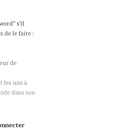
word” s’il
de le faire :
teur de
t les uns à
 vide dans son
onnecter