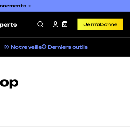
bonnements ➜
Je m'abonne
perts
Je m'abonne
Notre veille
Derniers outils
top