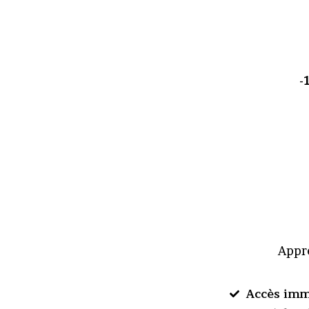
-
Appre
Accès imm