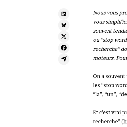
Nous vous prop
vous simplifie
souvent tendan
ou “stop word
recherche” don
moteurs. Pour
On a souvent 
les “stop word
“la”, “un”, “de”
Et c’est vrai 
recherche” (
h