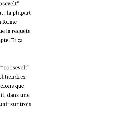
osevelt”
at : la plupart
a forme
e la requête
pte. Et ça
* roosevelt”
 obtiendrez
pelons que
oit, dans une
uait sur trois