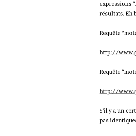
expressions 
résultats. Eh b
Requête “mote
http://www.
Requête “mote
http://www.g
S’il y a un ce
pas identiques