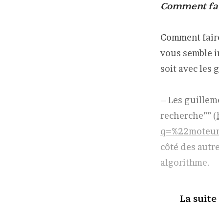
Comment fai
Comment faire
vous semble im
soit avec les 
– Les guillem
recherche”” (
q=%22moteur
côté des autr
algorithme.
La suite