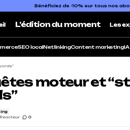
Bénéficiez de -10% sur tous nos a
L’édition du moment
il
Les ex
mmerce
SEO local
Netlinking
Content marketing
IA
words”
êtes moteur et “s
s”
ing
Reacteur
0