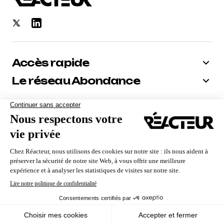
Accès rapide
Le réseau Abondance
Bénéficiez de -10% sur tous nos
abonnements
Recevoir le code
Nous utilisons des cookies pour vous garantir la meilleure
expérience sur notre site. Si vous continuez à utiliser ce
dernier, nous considérerons que vous acceptez l'utilisation des
cookies.
Qui sommes-nous ?
Contact
Mentions Légales
CGV
Politique de confidentialité
Ok
En savoir plus
© Reacteur. Le média premium des pros du Search
Marketing