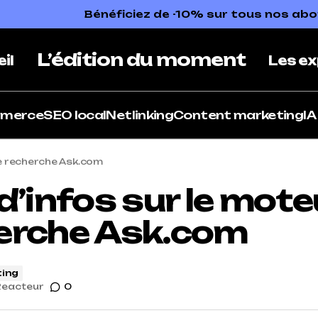
Bénéficiez de -10% sur tous nos a
L’édition du moment
il
Les ex
mmerce
SEO local
Netlinking
Content marketing
IA
de recherche Ask.com
d’infos sur le mote
erche Ask.com
ing
Reacteur
0