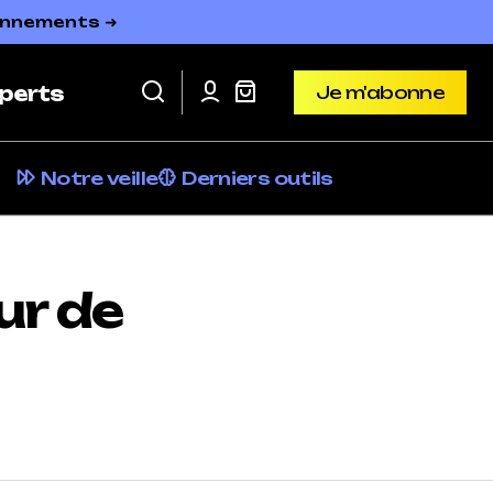
bonnements ➜
Je m'abonne
perts
Je m'abonne
Notre veille
Derniers outils
ur de