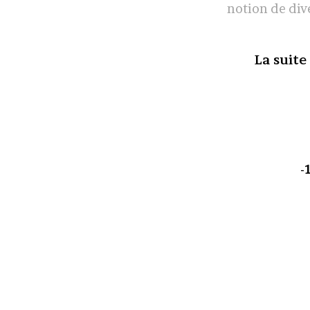
notion de div
La suite
-