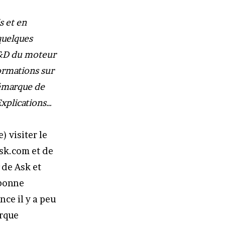
s et en
 quelques
R&D du moteur
ormations sur
démarque de
Explications…
) visiter le
sk.com et de
de Ask et
 bonne
nce il y a peu
arque