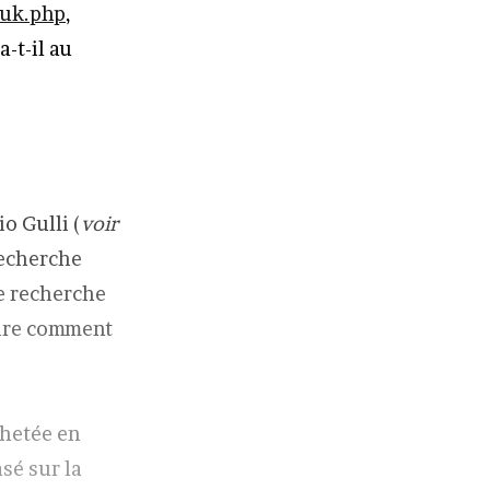
-uk.php
,
a-t-il au
o Gulli (
voir
recherche
de recherche
dre comment
chetée en
sé sur la