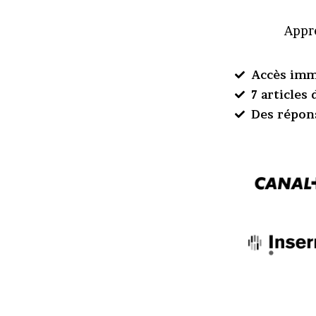
Appre
Accès imm
7 articles
Des répon