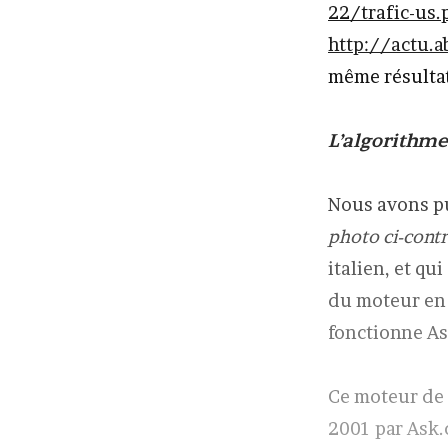
22/trafic-us.
http://actu.
même résultat
L’algorithm
Nous avons pu,
photo ci-cont
italien, et q
du moteur en
fonctionne A
Ce moteur de 
2001 par Ask.