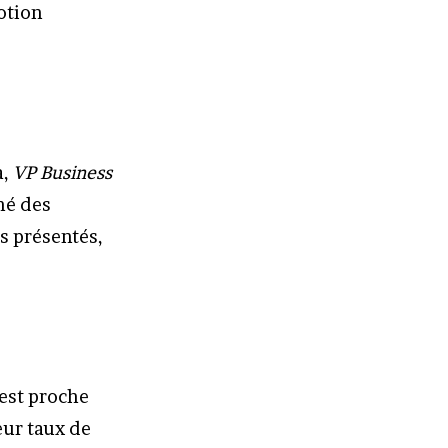
otion
a,
VP Business
hé des
s présentés,
 est proche
eur taux de