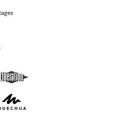
rtages
s