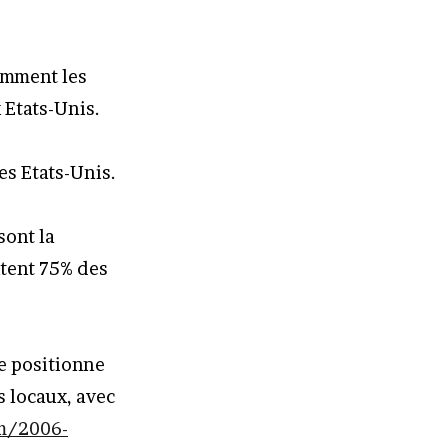
amment les
 Etats-Unis.
es Etats-Unis.
sont la
ntent 75% des
e positionne
s locaux, avec
m/2006-