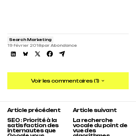
Search Marketing
19 février 2018
par
Abondance
Voir les commentaires (1)
Voir les commentaires (1)
5
Article précédent
Article suivant
Reacteur
10 juillet 2019 à 15 h 09 min
SEO : Priorité à la
La recherche
satisfaction des
vocale du point de
internautes que
vue des
Répondre
Google vous
algorithmes