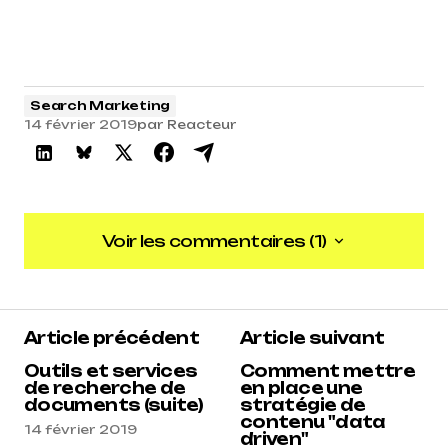
Search Marketing
14 février 2019
par
Reacteur
Voir les commentaires (1)
Voir les commentaires (1)
5
Article précédent
Article suivant
Reacteur
14 février 2019 à 8 h 57 min
Outils et services
Comment mettre
de recherche de
en place une
documents (suite)
stratégie de
Répondre
contenu "data
14 février 2019
driven"