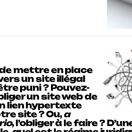
 de mettre en place
vers un site illégal
 être puni ? Pouvez-
liger un site web de
n lien hypertexte
tre site ? Ou,
a
rio
, l’obliger à le faire ? D’
e, quel est le régime juridiq