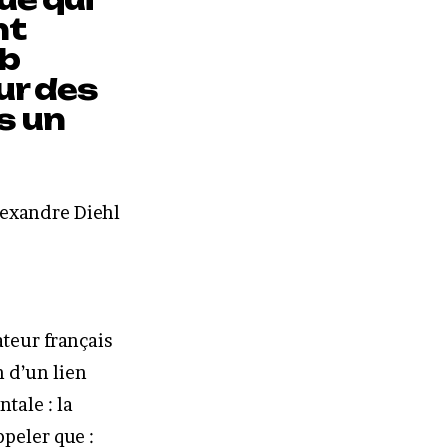
nt
eb
sur des
s un
lexandre Diehl
ateur français
n d’un lien
tale : la
ppeler que :