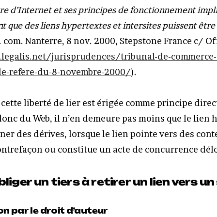
être d’Internet et ses principes de fonctionnement impl
 que des liens hypertextes et intersites puissent être
. com. Nanterre, 8 nov. 2000, Stepstone France c/ Of
legalis.net/jurisprudences/tribunal-de-commerce-
e-refere-du-8-novembre-2000/
).
cette liberté de lier est érigée comme principe dire
 donc du Web, il n’en demeure pas moins que le lien 
er des dérives, lorsque le lien pointe vers des conte
contrefaçon ou constitue un acte de concurrence dél
liger un tiers à retirer un lien vers un 
n par le droit d’auteur