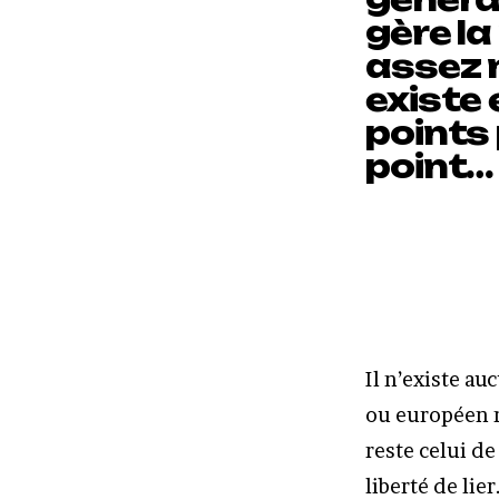
gère la
assez 
existe 
points
point…
Il n’existe au
ou européen n’
reste celui de
liberté de lie