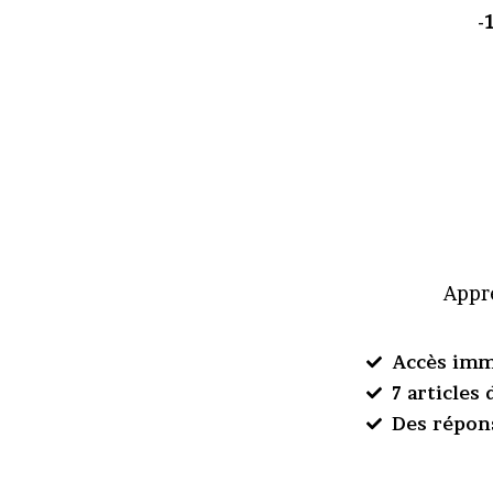
-
Appre
Accès imm
7 articles
Des répon