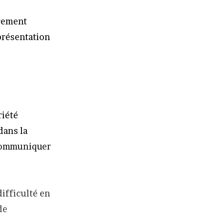
èrement
eprésentation
riété
dans la
 communiquer
difficulté en
de