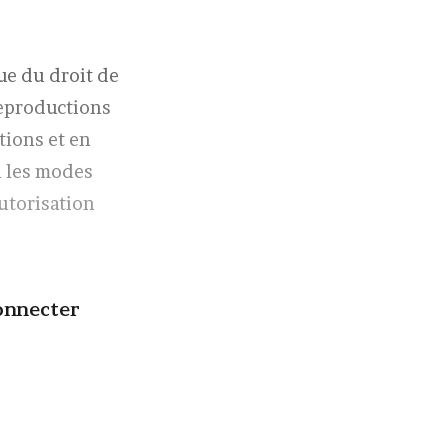
ue du droit de
reproductions
tions et en
n les modes
utorisation
onnecter