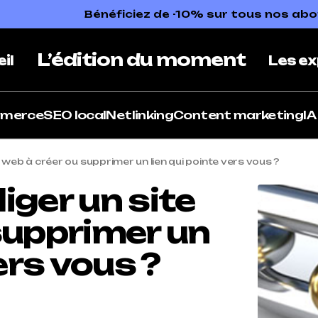
Bénéficiez de -10% sur tous nos a
L’édition du moment
il
Les ex
mmerce
SEO local
Netlinking
Content marketing
IA
web à créer ou supprimer un lien qui pointe vers vous ?
iger un site
supprimer un
ers vous ?