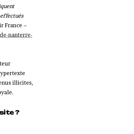
iquent
 effectués
ir France –
de-nanterre-
cteur
hypertexte
nus illicites,
oyale.
site ?