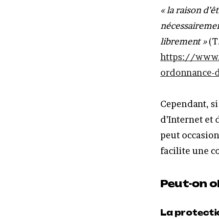
« la raison d’
nécessairement
librement »
(T
https://www.
ordonnance-d
Cependant, si 
d’Internet et
peut occasionn
facilite une 
Peut-on ob
La protectio