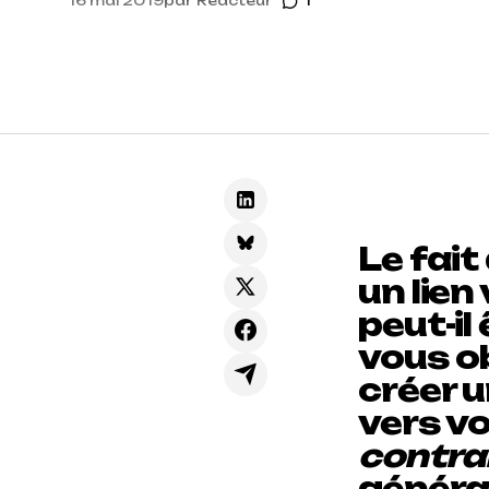
16 mai 2019
par
Reacteur
1
Le fait
un lien 
peut-il
vous ob
créer u
vers vo
contra
général