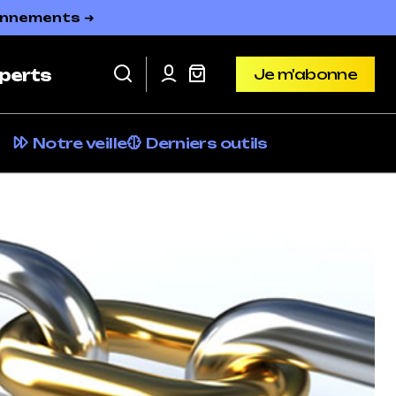
bonnements ➜
Je m'abonne
perts
Je m'abonne
Notre veille
Derniers outils