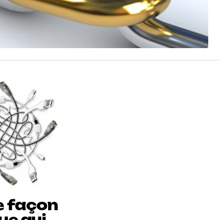
une façon
ue qui