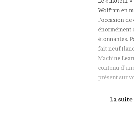
Le « moteur »
Wolfram en ma
l’occasion de
énormément év
étonnantes. Pa
fait neuf (la
Machine Learn
contenu d’une
présent sur vo
La suite