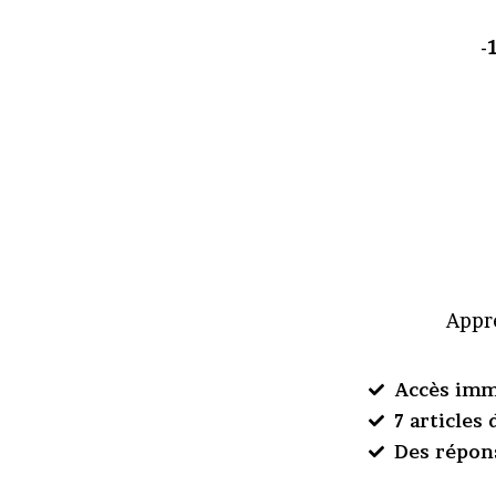
-
Appre
Accès imm
7 articles
Des répon