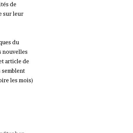
ités de
 sur leur
iques du
s nouvelles
t article de
s semblent
oire les mois)