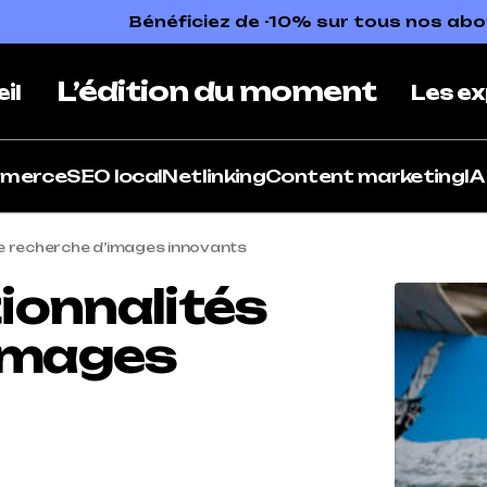
Bénéficiez de -10% sur tous nos a
L’édition du moment
il
Les ex
mmerce
SEO local
Netlinking
Content marketing
IA
 de recherche d’images innovants
tionnalités
’images