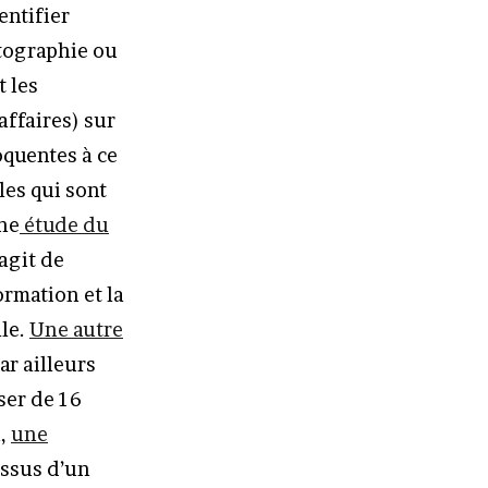
entifier
tographie ou
t les
affaires) sur
oquentes à ce
les qui sont
ne
étude du
agit de
rmation et la
lle.
Une autre
r ailleurs
ser de 16
n,
une
ssus d’un