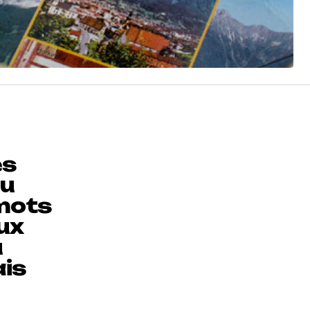
es
au
 mots
aux
u
ais