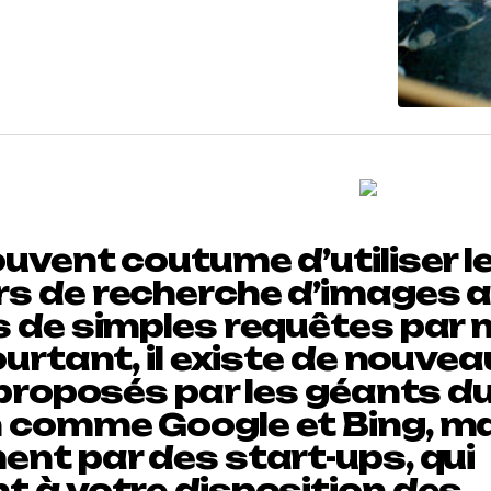
uvent coutume d’utiliser l
s de recherche d’images 
s de simples requêtes par
ourtant, il existe de nouve
 proposés par les géants d
 comme Google et Bing, m
ent par des start-ups, qui
t à votre disposition des