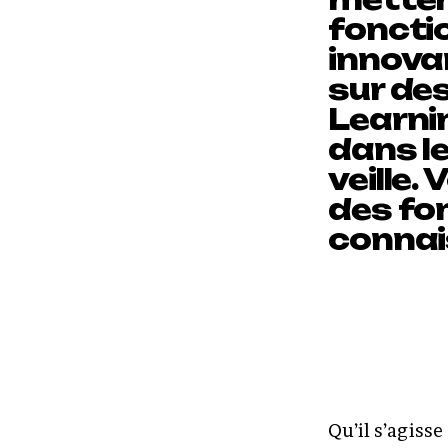
foncti
innova
sur de
Learnin
dans le
veille.
des fo
connai
Qu’il s’agisse