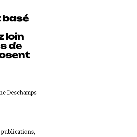
t basé
 loin
es de
oposent
phe Deschamps
 publications,