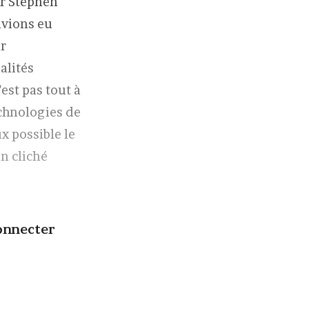
ar Stephen
avions eu
ûr
alités
n’est pas tout à
echnologies de
x possible le
n cliché
onnecter