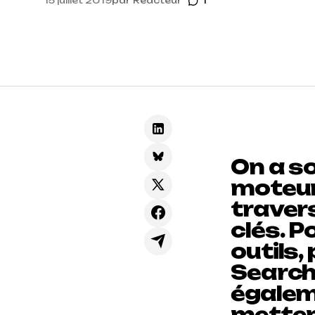
15 juillet 2019
par
Reacteur
1
On a so
moteur
traver
clés. P
outils,
Search
égalem
metten