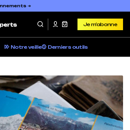
bonnements ➜
Je m'abonne
perts
Je m'abonne
Notre veille
Derniers outils