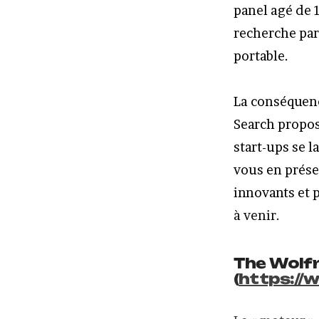
panel agé de 1
recherche par
portable.
La conséquenc
Search propos
start-ups se l
vous en prése
innovants et 
à venir.
The Wolfr
(
https://