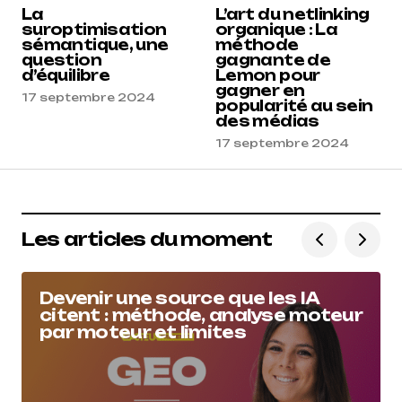
La
L’art du netlinking
suroptimisation
organique : La
sémantique, une
méthode
question
gagnante de
d’équilibre
Lemon pour
gagner en
17 septembre 2024
popularité au sein
des médias
17 septembre 2024
Les articles du moment
Devenir une source que les IA
citent : méthode, analyse moteur
par moteur et limites