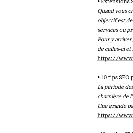
• Extensions 
Quand vous cré
objectif est d
services ou pr
Pour y arriver
de celles-ci 
https://www.
• 10 tips SEO
La période des
charnière de l
Une grande par
https://www.