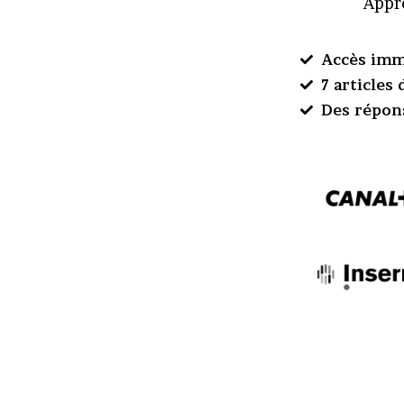
Appre
Accès imm
7 articles
Des répon