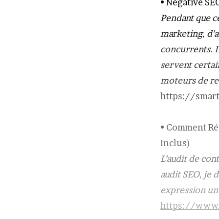
• Negative SEO
Pendant que ce
marketing, d’au
concurrents. L
servent certai
moteurs de r
https://smar
• Comment Réa
Inclus)
L’audit de cont
audit SEO, je 
expression un
https://www.