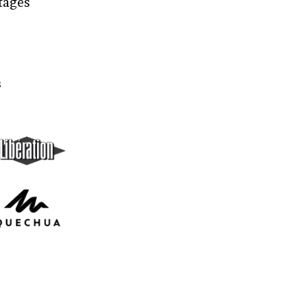
rtages
s