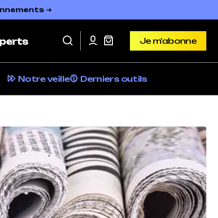
bonnements ➜
Je m'abonne
perts
Je m'abonne
Notre veille
Derniers outils