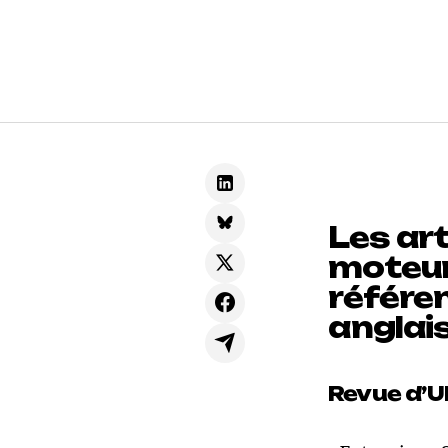
Les art
moteur
référe
anglai
Revue d’U