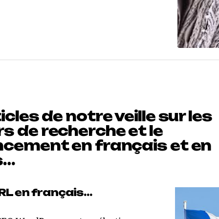
icles de notre veille sur les
s de recherche et le
ncement en français et en
s…
RL en français…