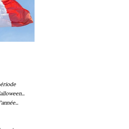
période
 Halloween…
l’année…