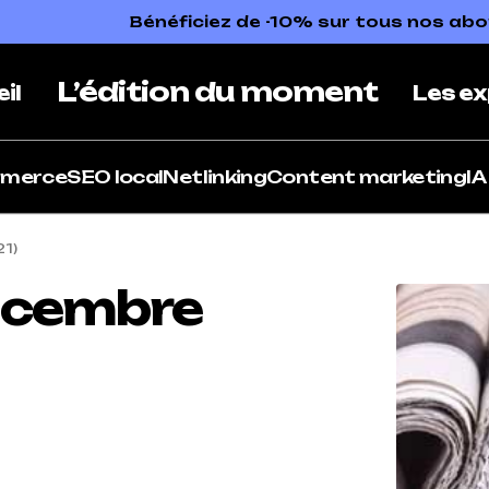
Bénéficiez de -10% sur tous nos a
L’édition du moment
il
Les ex
mmerce
SEO local
Netlinking
Content marketing
IA
1)
écembre