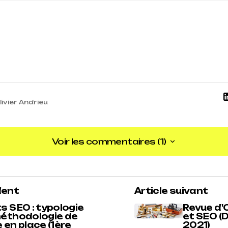
livier Andrieu
Voir les commentaires (1)
Voir les commentaires (1)
dent
Article suivant
bre 2021 à 15 h 20 min
s SEO : typologie
Revue d'
méthodologie de
et SEO 
 en place (1ère
2021)