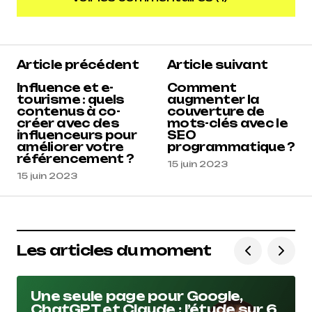
Voir les commentaires (1)
5
Article précédent
Article suivant
Anonyme
15 juin 2023 à 17 h 07 min
Influence et e-
Comment
tourisme : quels
augmenter la
contenus à co-
couverture de
Répondre
créer avec des
mots-clés avec le
influenceurs pour
SEO
améliorer votre
programmatique ?
référencement ?
15 juin 2023
15 juin 2023
Les articles du moment
Une seule page pour Google,
ChatGPT et Claude : l’étude sur 6