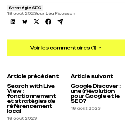
Stratégie SEO
18 août 2023
par
Léa Picosson
Voir les commentaires (1)
Voir les commentaires (1)
5
Article précédent
Article suivant
Anonyme
18 août 2023 à 14 h 41 min
Search with Live
Google Discover :
View :
une (r)évolution
fonctionnement
pour Google et le
Répondre
et stratégies de
SEO?
référencement
18 août 2023
local
18 août 2023