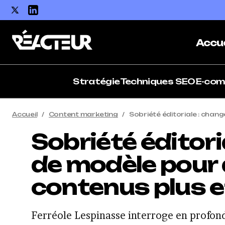
Accue
Stratégie
Techniques SEO
E-co
Accueil
Content marketing
Sobriété éditoriale : chan
Sobriété éditori
de modèle pour
contenus plus 
Ferréole Lespinasse interroge en profon