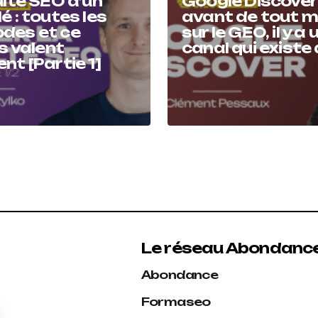
ulté SEO d’un
Google Discover 
é : toutes les
avant de tout m
des et ce
sur le GEO, il y a 
es valent
canal qui existe
nt [Partie 1]
Le réseau Abondanc
Abondance
Formaseo