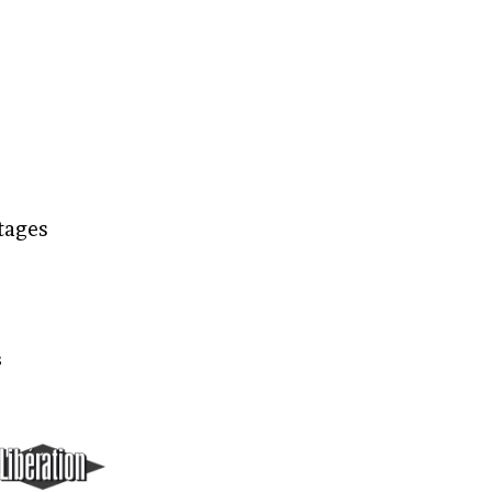
rtages
s