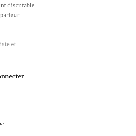
ent discutable
-parleur
iste et
onnecter
 :