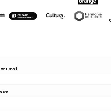
or Email
asse