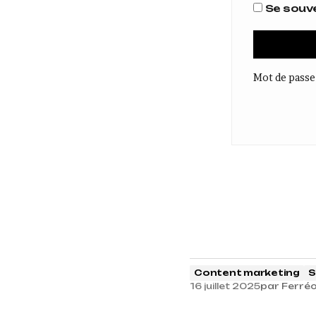
Se souve
Mot de passe
Content marketing
S
16 juillet 2025
par
Ferréo