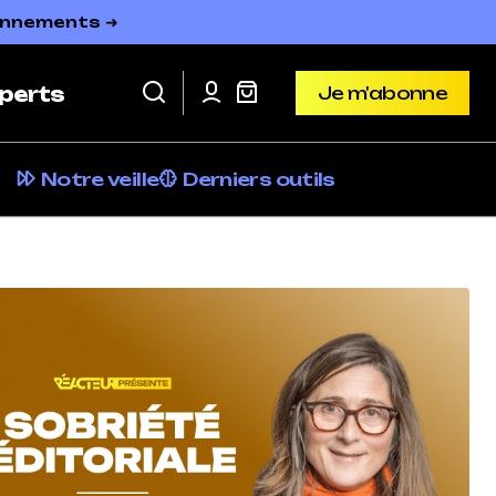
bonnements ➜
Je m'abonne
perts
Je m'abonne
Notre veille
Derniers outils