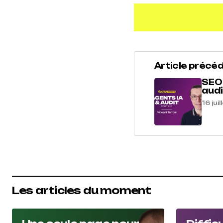
Article précé
SEO 
audi
16 jui
Les articles du moment