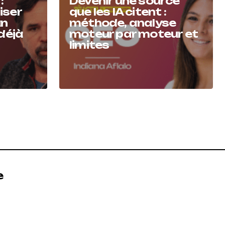
:
Devenir une source
iser
que les IA citent :
un
méthode, analyse
 déjà
moteur par moteur et
limites
e