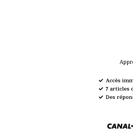
Appre
Accès imm
7 articles
Des répon