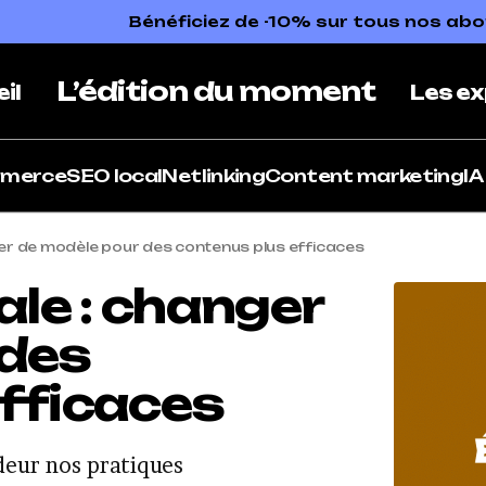
Bénéficiez de -10% sur tous nos a
L’édition du moment
il
Les ex
mmerce
SEO local
Netlinking
Content marketing
IA
ger de modèle pour des contenus plus efficaces
ale : changer
 des
efficaces
deur nos pratiques