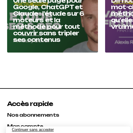
Une seule page pour
Diffic
Google, ChatGPT et
mot-cl
Claude : l’étude sur 6
métho
moteurs et la
qu’ell
méthode pour tout
vraime
couvrir sans tripler
ses contenus
Accès rapide
Nos abonnements
Mon compte