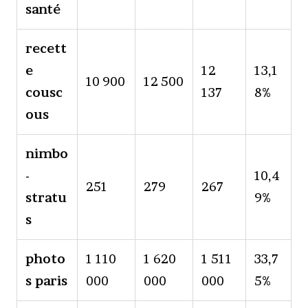
santé
recett
e
12
13,1
10 900
12 500
cousc
137
8%
ous
nimbo
-
10,4
251
279
267
stratu
9%
s
photo
1 110
1 620
1 511
33,7
s paris
000
000
000
5%