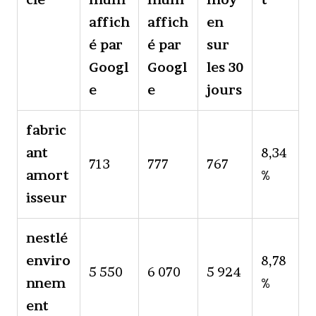
affich
affich
en
é par
é par
sur
Googl
Googl
les 30
e
e
jours
fabric
ant
8,34
713
777
767
amort
%
isseur
nestlé
enviro
8,78
5 550
6 070
5 924
nnem
%
ent