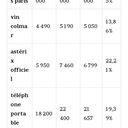
s paris
000
000
000
5%
vin
13,8
colma
4 490
5 190
5 050
6%
r
astéri
x
22,2
5 950
7 460
6 799
officie
1%
l
téléph
one
22
21
19,3
porta
18 200
400
657
9%
ble