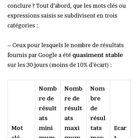
conclure ? Tout d’abord, que les mots clés ou
expressions saisis se subdivisent en trois
catégories :
– Ceux pour lesquels le nombre de résultats
fournis par Google a été
quasiment stable
sur les 30 jours (moins de 10% d’écart) :
Nomb
Nomb
Nom
re de
re de
bre
résult
résult
de
ats
ats
résul
Mot
mini
maxi
tats
Ecar
clé
mum
mum
moy
t