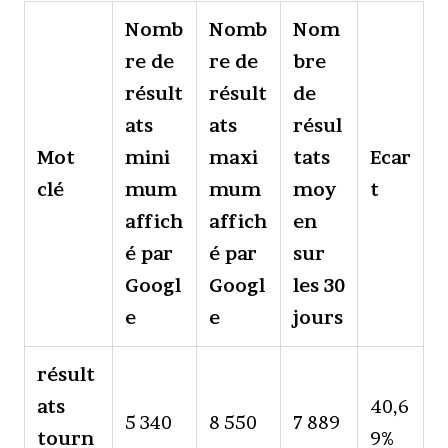
Nomb
Nomb
Nom
re de
re de
bre
résult
résult
de
ats
ats
résul
Mot
mini
maxi
tats
Ecar
clé
mum
mum
moy
t
affich
affich
en
é par
é par
sur
Googl
Googl
les 30
e
e
jours
résult
ats
40,6
5 340
8 550
7 889
tourn
9%