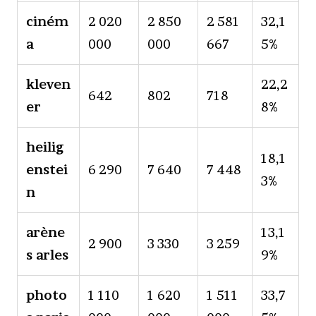
ciném
2 020
2 850
2 581
32,1
a
000
000
667
5%
kleven
22,2
642
802
718
er
8%
heilig
18,1
enstei
6 290
7 640
7 448
3%
n
arène
13,1
2 900
3 330
3 259
s arles
9%
photo
1 110
1 620
1 511
33,7