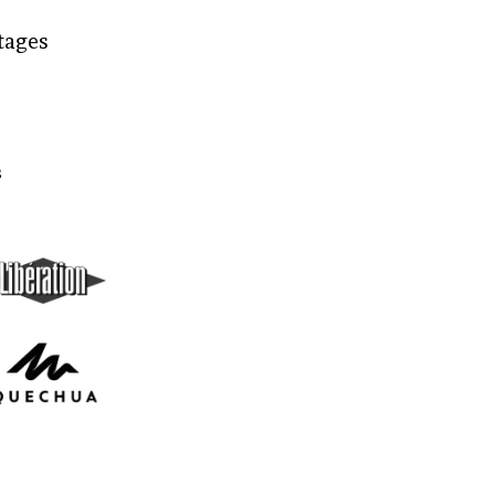
rtages
s