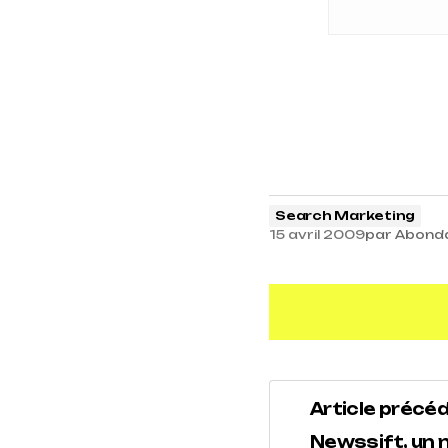
Search Marketing
15 avril 2009
par
Abond
Article précé
Newssift, un n