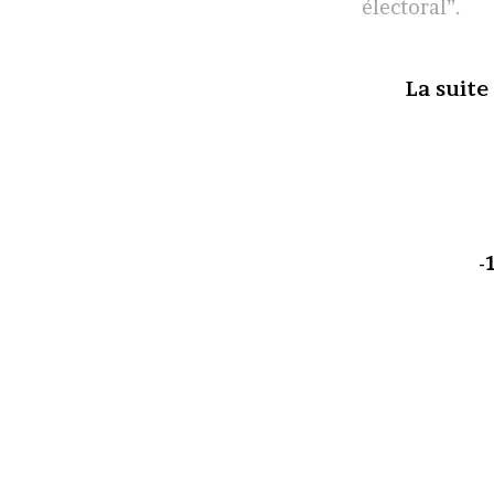
électoral”.
La suite
-