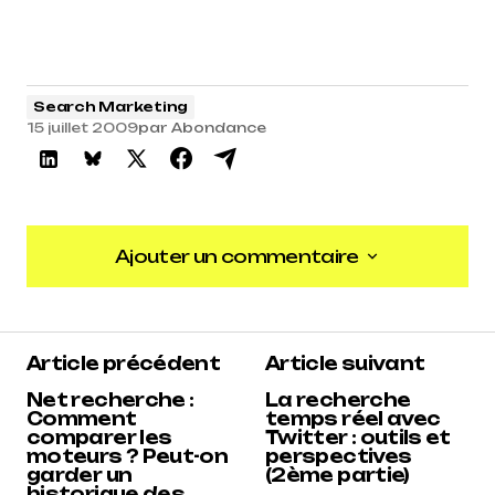
Search Marketing
15 juillet 2009
par
Abondance
Ajouter un commentaire
Ajouter un commentaire
Article précédent
Article suivant
Net recherche :
La recherche
Comment
temps réel avec
comparer les
Twitter : outils et
moteurs ? Peut-on
perspectives
garder un
(2ème partie)
historique des