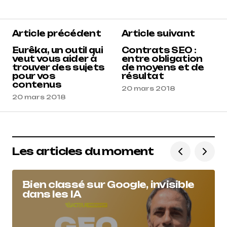
5
Article précédent
Article suivant
Reacteur
10 juin 2019 à 18 h 05 min
Eurêka, un outil qui
Contrats SEO :
veut vous aider à
entre obligation
trouver des sujets
de moyens et de
Répondre
pour vos
résultat
contenus
20 mars 2018
20 mars 2018
Les articles du moment
Bien classé sur Google, invisible
dans les IA