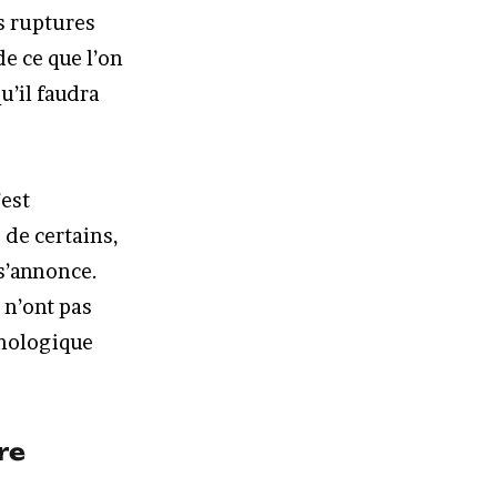
s ruptures
e ce que l’on
u’il faudra
’est
 de certains,
 s’annonce.
 n’ont pas
hnologique
re