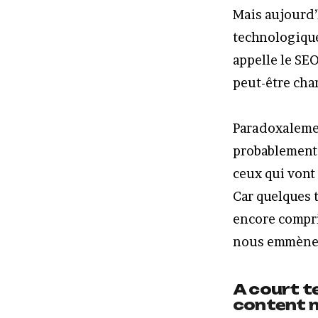
Mais aujourd’
technologique
appelle le SEO
peut-être cha
Paradoxalement
probablement 
ceux qui vont
Car quelques t
encore compri
nous emmèn
A court t
content m