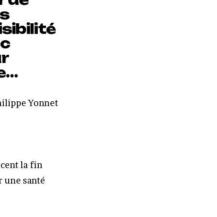
us
sibilité
ec
r
ie…
hilippe Yonnet
ent la fin
r une santé