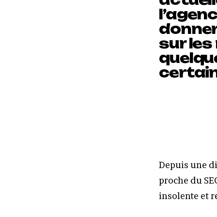
l’agen
donner 
sur le
quelqu
certain
Depuis une di
proche du SEO
insolente et 