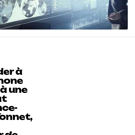
der à
phone
 à une
ut
nce-
Yonnet,
r de