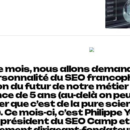
 mois, nous allons deman
rsonnalité du SEO franco
on du futur de notre métier
ce de 5 ans (au-delà on pe
r que c’est de la pure scie
). Ce mois-ci, c’est Philippe 
 président du SEO Camp et
lement dirigeant-fondateu