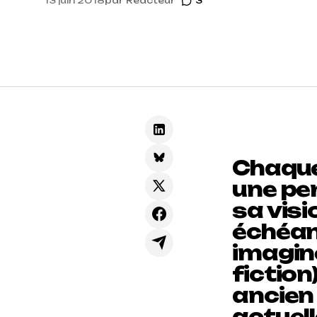
13 juin 2018
par
Reacteur
3
Chaque
une pe
sa visi
échéan
imagine
fiction
ancien
actuel