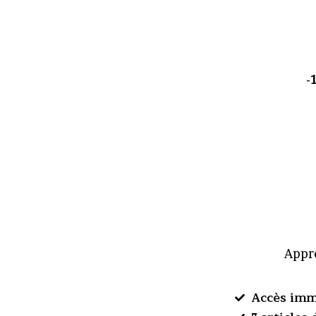
-
Appre
Accès imm