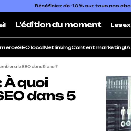
Bénéficiez de -10% sur tous nos a
L’édition du moment
il
Les ex
mmerce
SEO local
Netlinking
Content marketing
IA
semblera le SEO dans 5 ans ?
: À quoi
 SEO dans 5