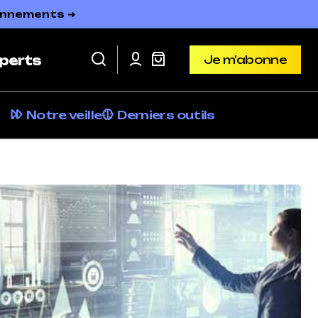
bonnements ➜
Je m'abonne
perts
Je m'abonne
Notre veille
Derniers outils