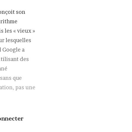
onçoit son
orithme
 les « vieux »
ur lesquelles
d Google a
tilisant des
nné
 sans que
ation, pas une
onnecter