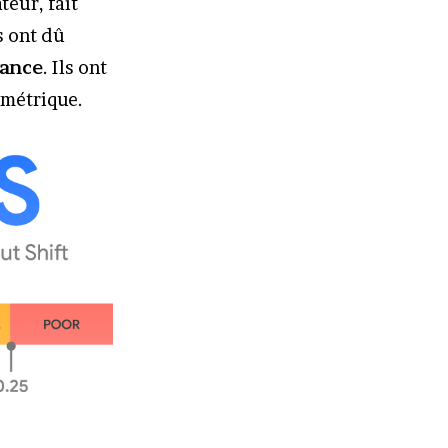
teur, fait
s ont dû
mance
. Ils ont
 métrique.