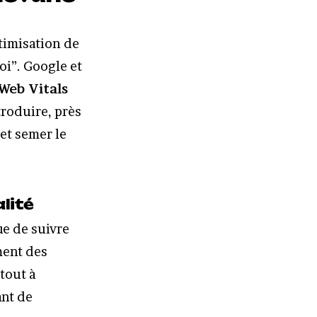
timisation de
oi”. Google et
Web Vitals
troduire, près
et semer le
alité
ue de suivre
ment des
tout à
ant de