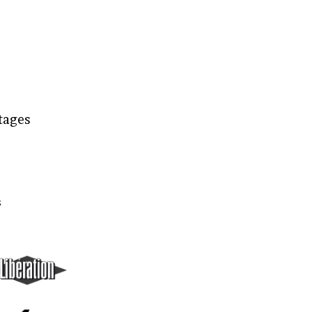
rtages
s