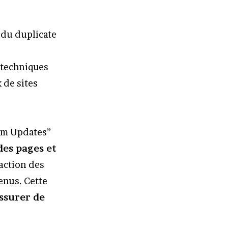
 du duplicate
s techniques
 de sites
pam Updates”
des pages et
faction des
enus. Cette
assurer de