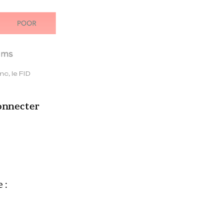
c, le FID
onnecter
 :