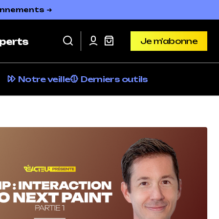
bonnements ➜
Je m'abonne
perts
Je m'abonne
Notre veille
Derniers outils