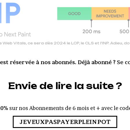
 Web Vitals, ce sera dès 2024 le LCP, le CLS et l’INP. Adieu, don
 est réservée à nos abonnés. Déjà abonné ?
Se c
Envie de lire la suite ?
10%
sur nos Abonnements de 6 mois et + avec le code
JEVEUXPASPAYERPLEINPOT