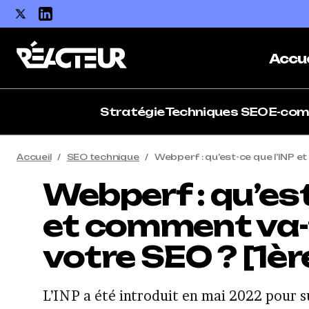
Accue
Stratégie
Techniques SEO
E-co
Accueil
SEO technique
Webperf : qu’est-ce que l’INP e
Webperf : qu’est
et comment va-t
votre SEO ? [1èr
L’INP a été introduit en mai 2022 pour s