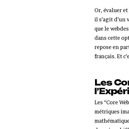
Or, évaluer et
il s’agit d’un
que le webdesi
dans cette op
repose en par
français. Et c
Les Co
l’Expér
Les “Core Web
métriques ima
mathématiquem