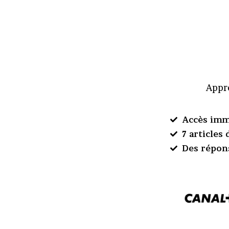
Appre
Accès imm
7 articles
Des répon