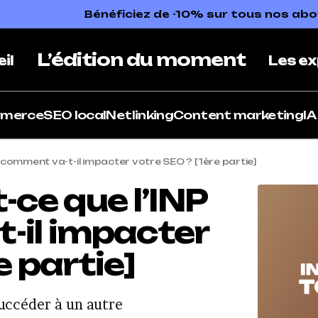
Bénéficiez de -10% sur tous nos a
L’édition du moment
il
Les ex
mmerce
SEO local
Netlinking
Content marketing
IA
t comment va-t-il impacter votre SEO ? [1ère partie]
-ce que l’INP
-il impacter
e partie]
uccéder à un autre