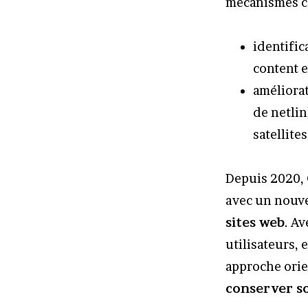
mécanismes c
identific
content e
améliorat
de netlin
satellite
Depuis 2020, 
avec un nouve
sites web
. Av
utilisateurs,
approche orie
conserver s