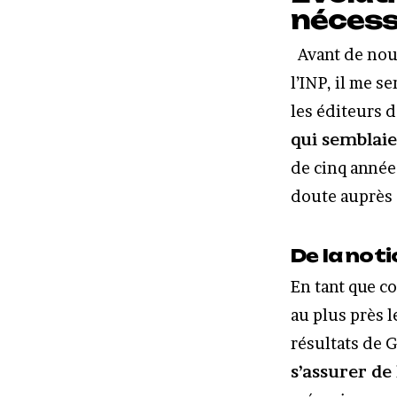
nécess
Avant de nous
l’INP, il me s
les éditeurs d
qui semblaie
de cinq anné
doute auprès 
De la noti
En tant que c
au plus près 
résultats de 
s’assurer de