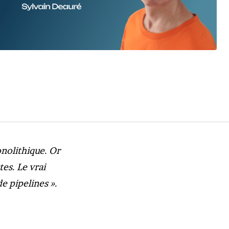
onolithique. Or
es. Le vrai
e pipelines ».