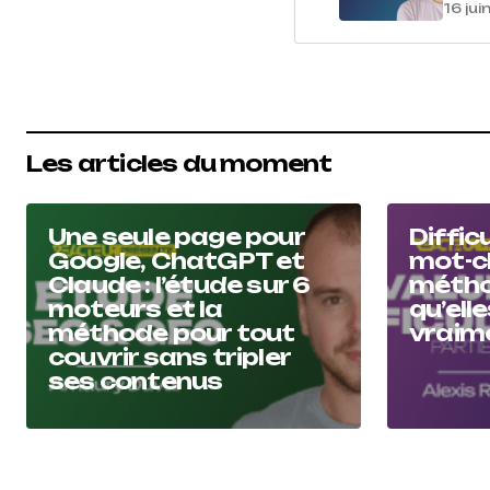
16 ju
Les articles du moment
Une seule page pour
Diffic
Google, ChatGPT et
mot-cl
Claude : l’étude sur 6
métho
moteurs et la
qu’ell
méthode pour tout
vraime
couvrir sans tripler
ses contenus