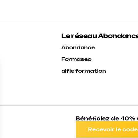
Le réseau Abondanc
Abondance
Formaseo
alfie formation
Bénéficiez de -10
Recevoir le code