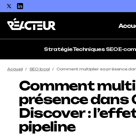
Accue
Stratégie
Techniques SEO
E-co
Accueil
SEO local
Comment multiplier sa présence dans 
Comment multip
présence dans 
Discover : l’effe
pipeline