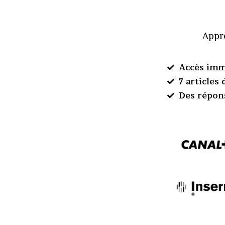
Appre
Accès imm
7 articles
Des répon