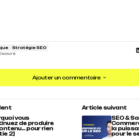
ique
Stratégie SEO
 Deauré
Ajouter un commentaire
Ajouter un commentaire
dent
Article suivant
quoi vous
SEO & Sa
inuez de produire
Commerc
ontenu… pour rien
la puiss
tie 2]
pour le 