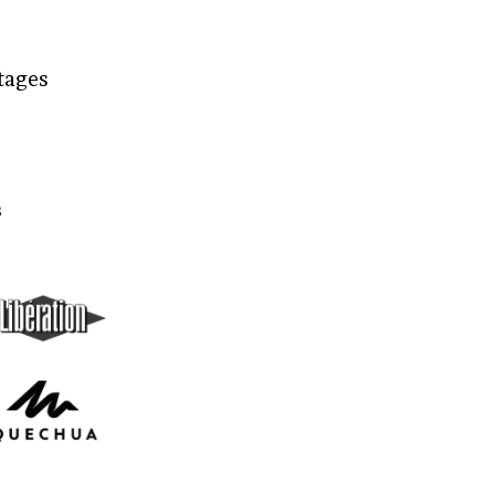
rtages
s