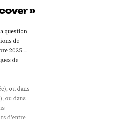
scover »
la question
lions de
mbre 2025 –
iques de
ée), ou dans
), ou dans
ns
rs d’entre