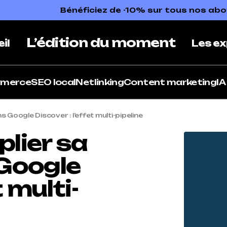
Bénéficiez de -10% sur tous nos a
L’édition du moment
il
Les ex
mmerce
SEO local
Netlinking
Content marketing
IA
Google Discover : l’effet multi-pipeline
lier sa
Google
t multi-