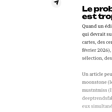
Le prob
est tr
Quand un édite
qui devrait su
cartes, des c
février 2026),
sélection, de
Un article peu
moonstone (le
mustntmiss (l
deeptrendsfab
eux simultan