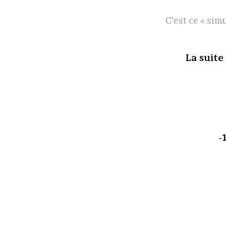
C’est ce « si
La suite
-