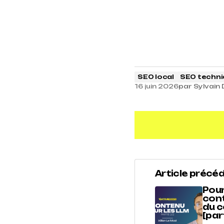
SEO local
SEO techn
16 juin 2026
par
Sylvain
Article précé
Pour
cont
du c
[par