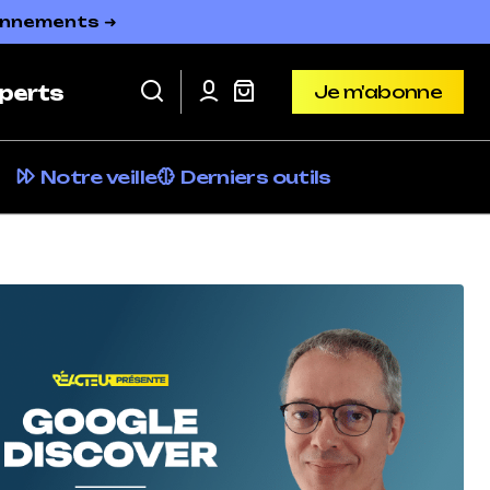
bonnements ➜
Je m'abonne
perts
Je m'abonne
Notre veille
Derniers outils