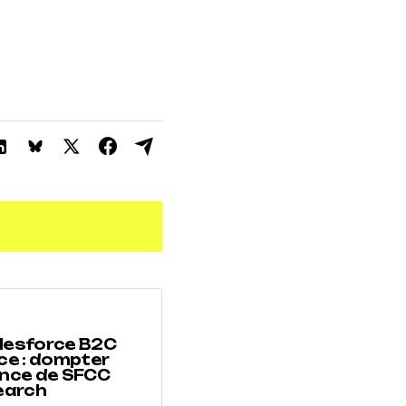
lesforce B2C
e : dompter
ance de SFCC
search