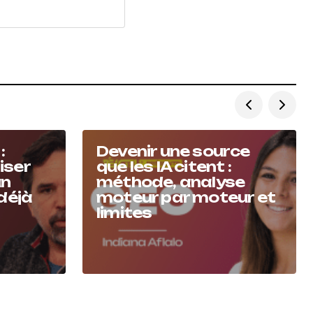
:
Devenir une source
iser
que les IA citent :
un
méthode, analyse
 déjà
moteur par moteur et
limites