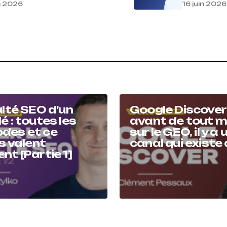
in 2026
16 juin 2026
ulté SEO d’un
Google Discover 
é : toutes les
avant de tout m
des et ce
sur le GEO, il y a 
es valent
canal qui existe
nt [Partie 1]