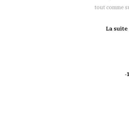
tout comme su
La suite
-