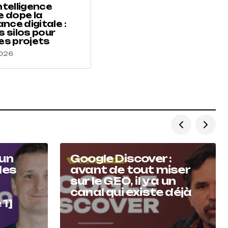
ntelligence
e dope la
nce digitale :
s silos pour
es projets
2026
’un
Google Discover :
les
avant de tout miser
sur le GEO, il y a un
canal qui existe déjà
 1]