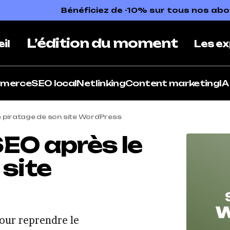
Bénéficiez de -10% sur tous nos a
L’édition du moment
il
Les ex
mmerce
SEO local
Netlinking
Content marketing
IA
 piratage de son site WordPress
EO après le
 site
pour reprendre le