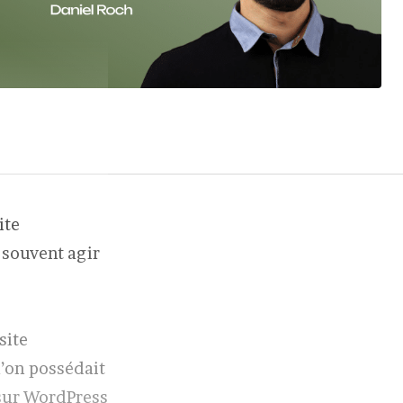
ite
t souvent agir
site
l’on possédait
(sur WordPress