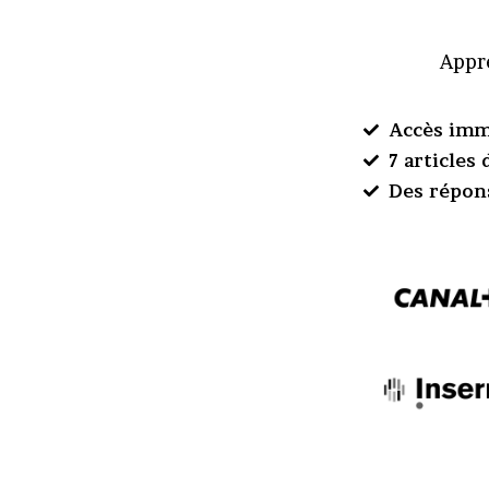
Appre
Accès imm
7 articles
Des répon