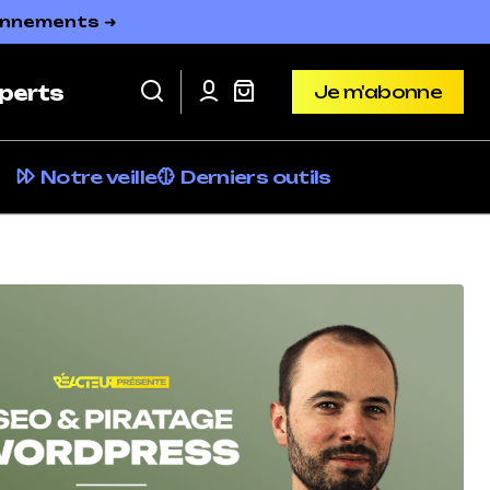
bonnements ➜
Je m'abonne
perts
Je m'abonne
Notre veille
Derniers outils