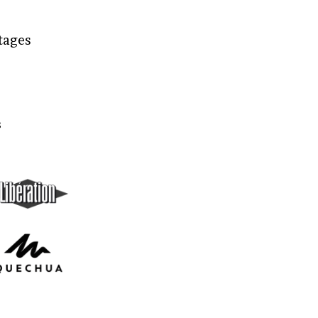
rtages
s