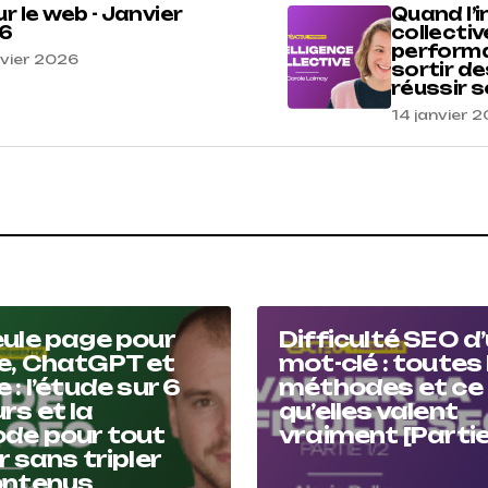
ur le web - Janvier
Quand l’i
6
collectiv
performa
nvier 2026
sortir de
réussir s
14 janvier 
ule page pour
Difficulté SEO d
e, ChatGPT et
mot-clé : toutes 
 : l’étude sur 6
méthodes et ce
s et la
qu’elles valent
de pour tout
vraiment [Partie
r sans tripler
ontenus