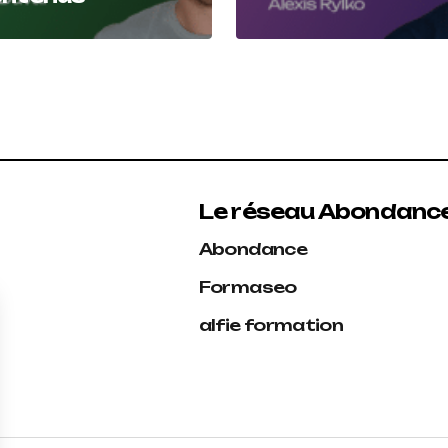
Le réseau Abondanc
Abondance
Formaseo
alfie formation