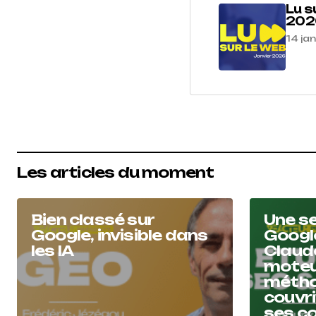
Lu s
202
14 ja
Les articles du moment
Bien classé sur
Une se
Google, invisible dans
Googl
les IA
Claude
moteur
métho
couvri
ses c