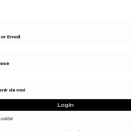
or Email
asse
nir de moi
 oublié