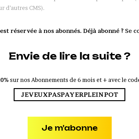
r d’autres CMS).
 est réservée à nos abonnés. Déjà abonné ?
Se c
Envie de lire la suite ?
10%
sur nos Abonnements de 6 mois et + avec le code
JEVEUXPASPAYERPLEINPOT
Je m'abonne