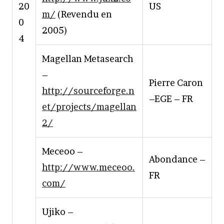
20
US
m/
(Revendu en
0
2005)
4
Magellan Metasearch
–
Pierre Caron
http://sourceforge.n
–EGE – FR
et/projects/magellan
2/
Meceoo –
Abondance –
http://www.meceoo.
FR
com/
Ujiko –