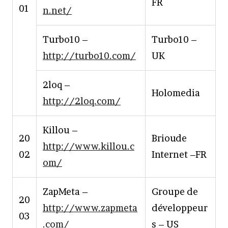
FR
01
n.net/
Turbo10 –
Turbo10 –
http://turbo10.com/
UK
2loq –
Holomedia
http://2loq.com/
Killou –
20
Brioude
http://www.killou.c
02
Internet –FR
om/
ZapMeta –
Groupe de
20
http://www.zapmeta
développeur
03
.com/
s – US