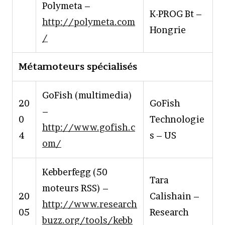
Polymeta –
K-PROG Bt –
http://polymeta.com
Hongrie
/
Métamoteurs spécialisés
GoFish (multimedia)
20
GoFish
–
0
Technologie
http://www.gofish.c
4
s – US
om/
Kebberfegg (50
Tara
moteurs RSS) –
20
Calishain –
http://www.research
05
Research
buzz.org/tools/kebb