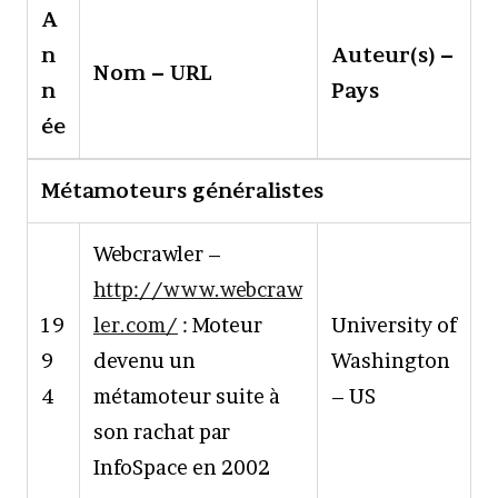
A
n
Auteur(s) –
Nom – URL
n
Pays
ée
Métamoteurs généralistes
Webcrawler –
http://www.webcraw
19
ler.com/
: Moteur
University of
9
devenu un
Washington
4
métamoteur suite à
– US
son rachat par
InfoSpace en 2002