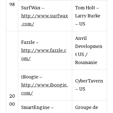
98
SurfWax –
Tom Holt –
http://www.surfwax
Larry Burke
.com/
– US
Anvil
Fazzle –
Developmen
http://www.fazzle.c
t US /
om/
Roumanie
iBoogie –
CyberTavern
http://www.iboogie.
– US
com/
20
00
SmartEngine –
Groupe de