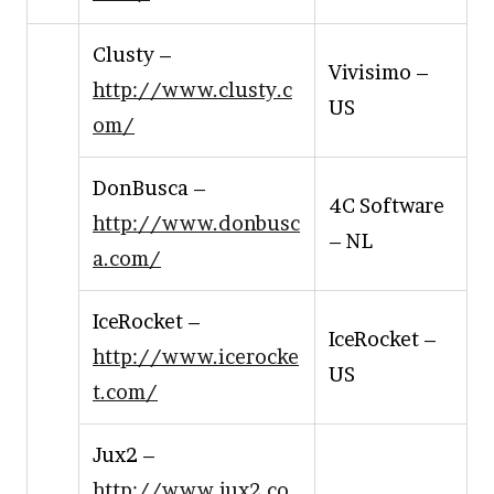
Clusty –
Vivisimo –
http://www.clusty.c
US
om/
DonBusca –
4C Software
http://www.donbusc
– NL
a.com/
IceRocket –
IceRocket –
http://www.icerocke
US
t.com/
Jux2 –
http://www.jux2.co