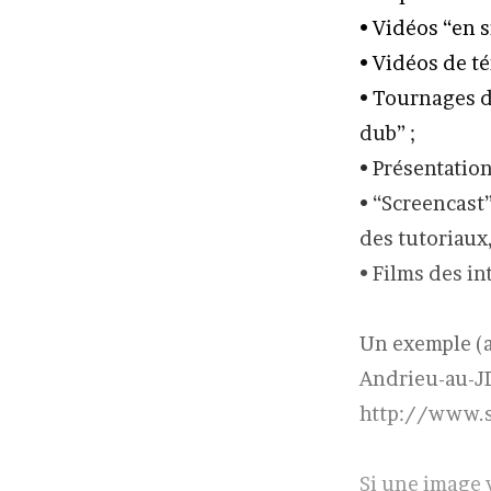
• Vidéos “en s
• Vidéos de t
• Tournages d’
dub” ;
• Présentation
• “Screencast
des tutoriaux, 
• Films des i
Un exemple (
Andrieu-au-JD
http://www.s
Si une image 