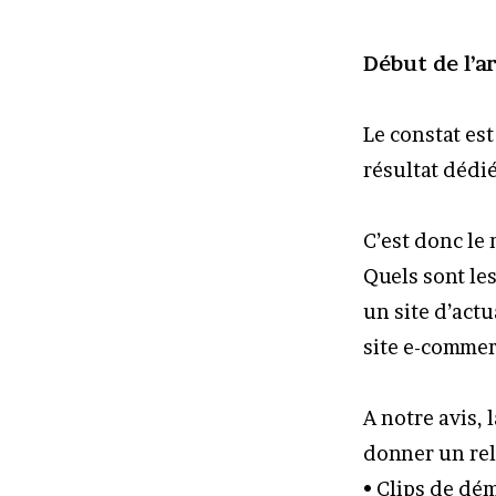
Début de l’ar
Le constat est
résultat dédi
C’est donc le
Quels sont le
un site d’act
site e-commer
A notre avis, 
donner un reli
• Clips de dé