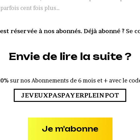
parfois cent fois plus…
 est réservée à nos abonnés. Déjà abonné ?
Se c
Envie de lire la suite ?
10%
sur nos Abonnements de 6 mois et + avec le code
JEVEUXPASPAYERPLEINPOT
Je m'abonne