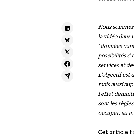
15 mars 2010
pa
Nous sommes da
la vidéo dans
“données numér
possibilités d
services et de
L’objectif est
mais aussi au
l’effet démulti
sont les règle
occuper, au mo
Cet article 