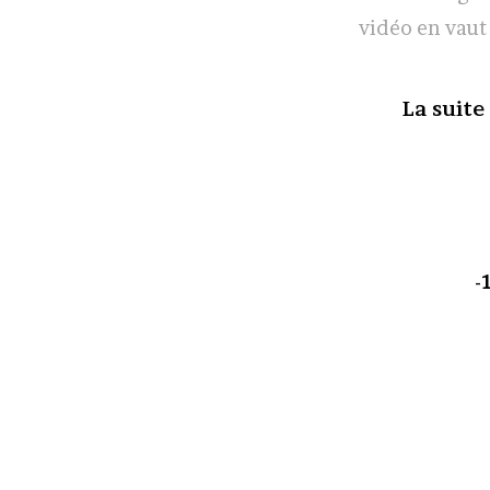
vidéo en vaut 
La suite
-