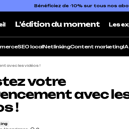
Bénéficiez de -10% sur tous nos a
L’édition du moment
il
Les ex
mmerce
SEO local
Netlinking
Content marketing
IA
t avec les vidéos !
tez votre
rencement avec le
s !
ing