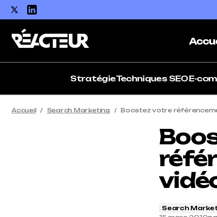
Accue
Stratégie
Techniques SEO
E-co
Accueil
Search Marketing
Boostez votre référencemen
Boos
réfé
vidéo
Search Market