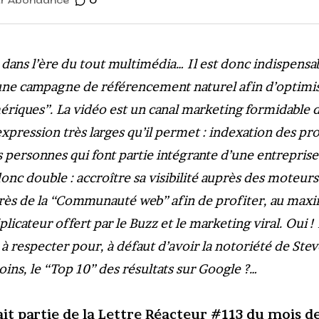
r
Abondance
0
ns l’ère du tout multimédia… Il est donc indispensab
 une campagne de référencement naturel afin d’optimis
iques”. La vidéo est un canal marketing formidable d
’expression très larges qu’il permet : indexation des pr
s personnes qui font partie intégrante d’une entrepris
 donc double : accroître sa visibilité auprès des moteu
près de la “Communauté web” afin de profiter, au max
plicateur offert par le Buzz et le marketing viral. Oui !
s à respecter pour, à défaut d’avoir la notoriété de Ste
ins, le “Top 10” des résultats sur Google ?…
fait partie de la Lettre Réacteur #113 du mois d