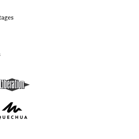
rtages
s