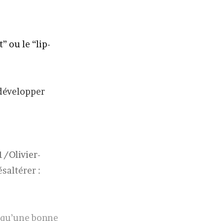
” ou le “lip-
 développer
/Olivier-
saltérer :
r qu’une bonne