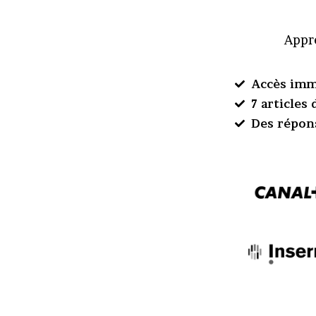
Appre
Accès imm
7 articles
Des répon