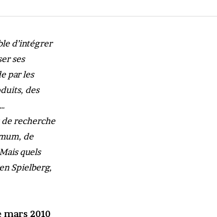
le d’intégrer
er ses
e par les
oduits, des
e…
rs de recherche
imum, de
 Mais quels
ven Spielberg,
e mars 2010