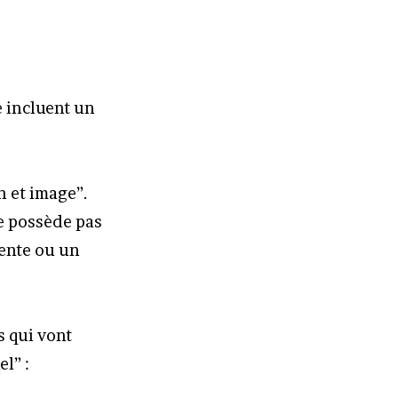
e incluent un
n et image”.
ne possède pas
vente ou un
s qui vont
l” :