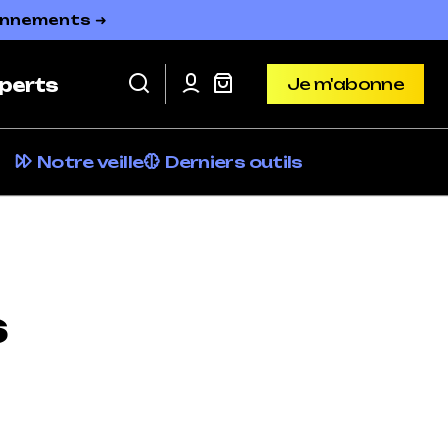
bonnements ➜
Je m'abonne
perts
Je m'abonne
Notre veille
Derniers outils
s