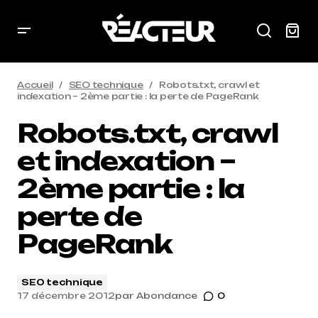
Accueil
SEO technique
Robots.txt, crawl et
indexation – 2ème partie : la perte de PageRank
Robots.txt, crawl
et indexation –
2ème partie : la
perte de
PageRank
SEO technique
17 décembre 2012
par
Abondance
0