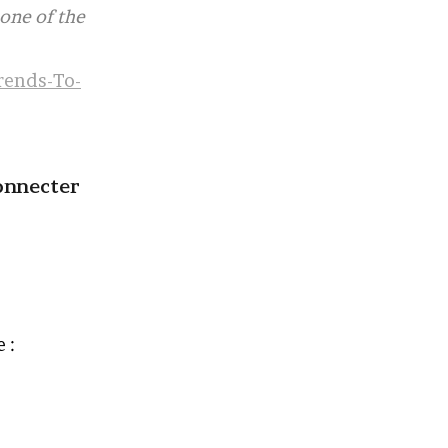
 one of the
rends-To-
onnecter
 :