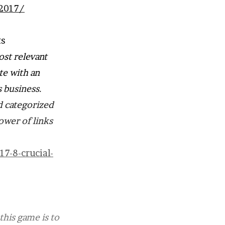
-2017/
ts
ost relevant
te with an
 business.
d categorized
ower of links
7-8-crucial-
this game is to