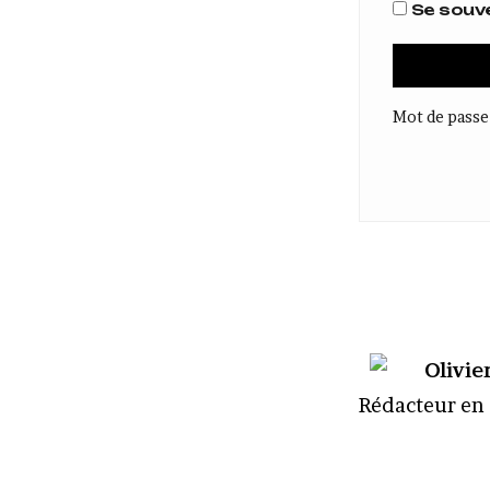
Se souve
Mot de passe
Olivie
R
édacteur en 