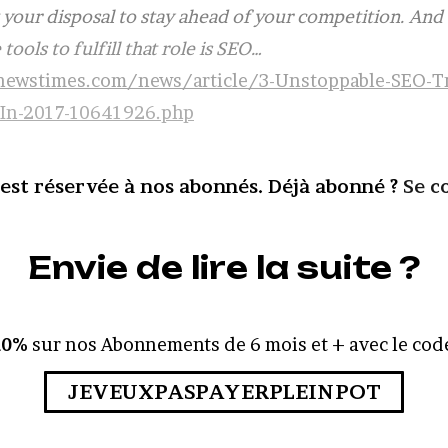
t your disposal to stay ahead of your competition. And
tools to fulfill that role is SEO…
ewstimes.com/news/article/3-Unstoppable-SEO-T
-In-2017-10641926.php
 est réservée à nos abonnés. Déjà abonné ?
Se c
Envie de lire la suite ?
10%
sur nos Abonnements de 6 mois et + avec le code
JEVEUXPASPAYERPLEINPOT