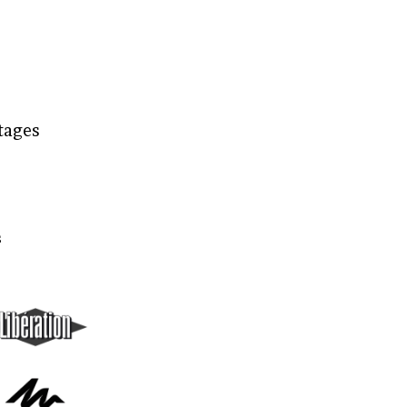
rtages
s