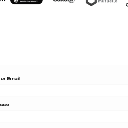
or Email
asse