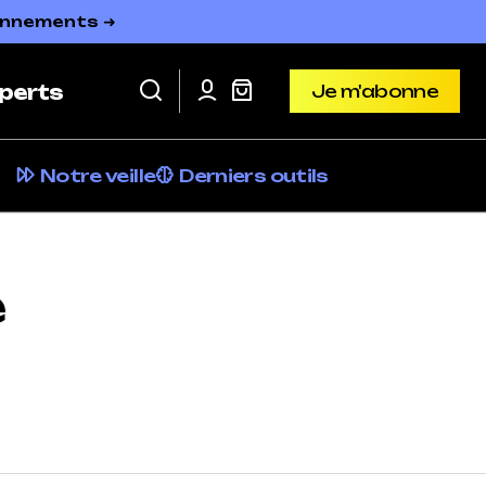
bonnements ➜
Je m'abonne
perts
Je m'abonne
Notre veille
Derniers outils
e