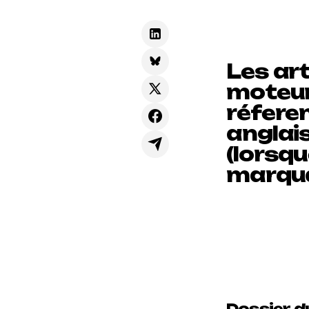
Les art
moteur
réfere
anglais
(lorsqu
marqu
Dossier du