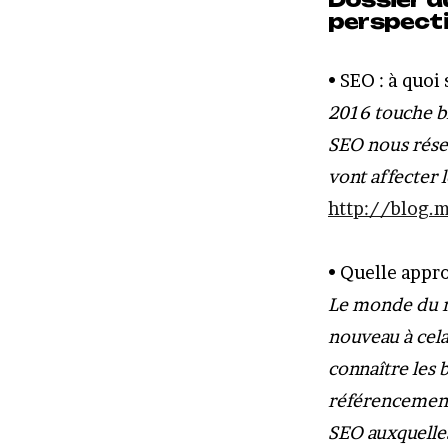
perspecti
• SEO : à quoi
2016 touche bi
SEO nous réser
vont affecter 
http://blog.
• Quelle appr
Le monde du r
nouveau à cela
connaître les b
référencement 
SEO auxquelles