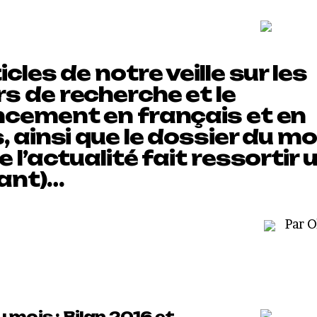
icles de notre veille sur les
s de recherche et le
ncement en français et en
, ainsi que le dossier du mo
e l’actualité fait ressortir u
ant)…
Par O
 mois : Bilan 2016 et