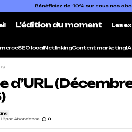
Bénéficiez de -10% sur tous nos a
L’édition du moment
il
Les ex
mmerce
SEO local
Netlinking
Content marketing
IA
6)
e d’URL (Décembr
)
ing
016
par
Abondance
0