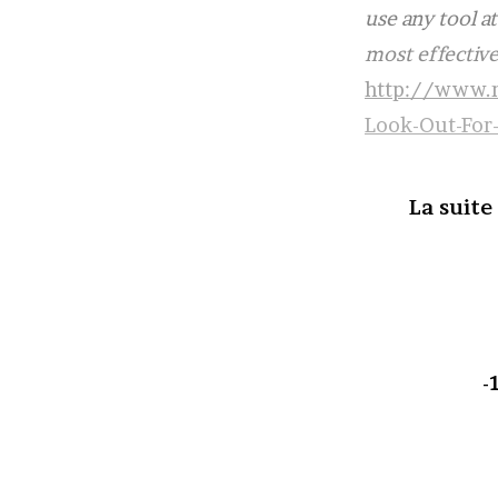
use any tool a
most effective 
http://www.n
Look-Out-For
La suite
-