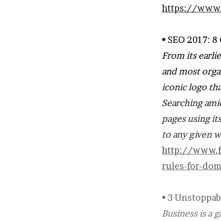
https://www.
• SEO 2017: 8
From its earli
and most organ
iconic logo th
Searching amid
pages using it
to any given 
http://www.f
rules-for-dom
• 3 Unstoppab
Business is a 