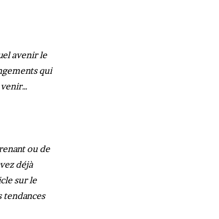
el avenir le
angements qui
 venir…
renant ou de
vez déjà
cle sur le
s tendances