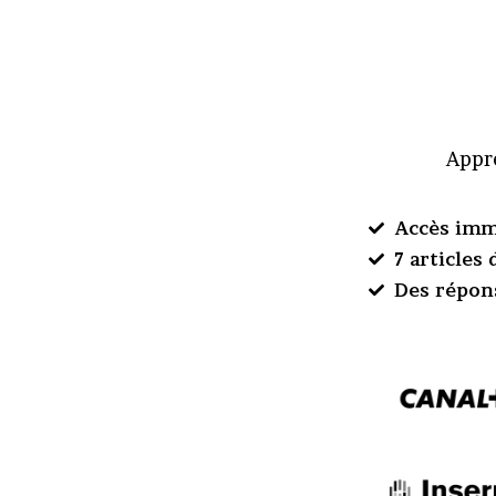
Appre
Accès imm
7 articles
Des répon