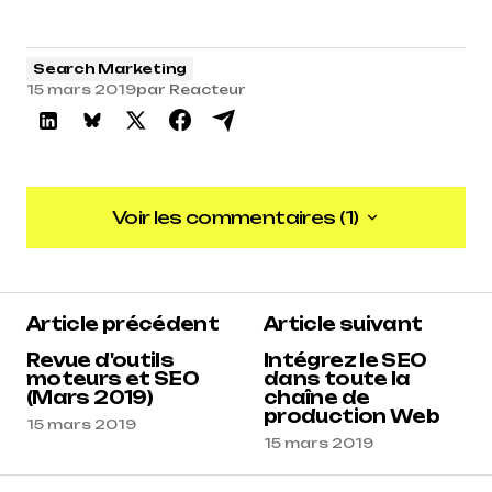
Search Marketing
15 mars 2019
par
Reacteur
Voir les commentaires (1)
Voir les commentaires (1)
5
Article précédent
Article suivant
Reacteur
15 mars 2019 à 8 h 02 min
Revue d'outils
Intégrez le SEO
moteurs et SEO
dans toute la
(Mars 2019)
chaîne de
Répondre
production Web
15 mars 2019
15 mars 2019