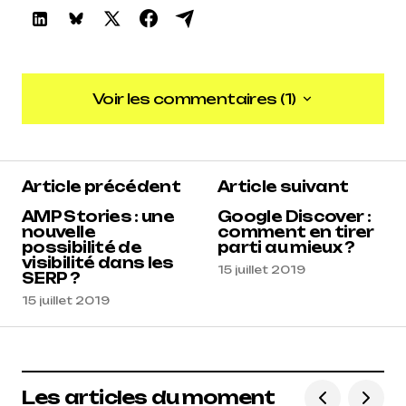
Voir les commentaires (1)
Voir les commentaires (1)
5
Article précédent
Article suivant
Reacteur
15 juillet 2019 à 8 h 09 min
AMP Stories : une
Google Discover :
nouvelle
comment en tirer
possibilité de
parti au mieux ?
Répondre
visibilité dans les
15 juillet 2019
SERP ?
15 juillet 2019
Les articles du moment